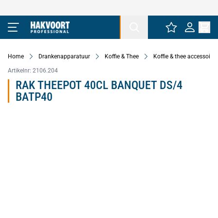
Ga naar de inhoud
Home
Drankenapparatuur
Koffie & Thee
Koffie & thee accessoires
Artikelnr:
2106.204
RAK THEEPOT 40CL BANQUET DS/4
BATP40