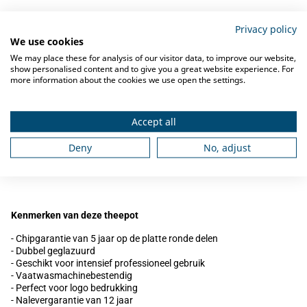
Omschrijving
Privacy policy
We use cookies
De
RAK Theepot 40cl Banquet DS/4
is gemaakt van porselein en is
We may place these for analysis of our visitor data, to improve our website,
dubbel geglazuurd. RAK porselein wordt geproduceerd in Dubai en
show personalised content and to give you a great website experience. For
is geschikt voor professioneel en intensief gebruik. De theepot is
more information about the cookies we use open the settings.
vaatwasserbestendig en geschikt voor logo-bedrukking.
Accept all
5 jaar chip-garantie
Deny
No, adjust
RAK servies biedt een chipgarantie van 5 jaar op de platte, ronde
delen van hun servies.
Kenmerken van deze theepot
- Chipgarantie van 5 jaar op de platte ronde delen
- Dubbel geglazuurd
- Geschikt voor intensief professioneel gebruik
- Vaatwasmachinebestendig
- Perfect voor logo bedrukking
- Nalevergarantie van 12 jaar