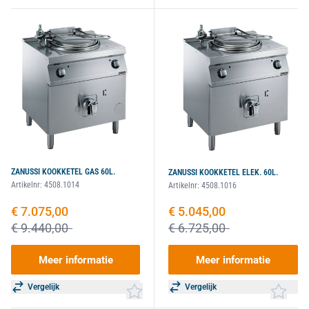
ZANUSSI KOOKKETEL GAS 60L.
ZANUSSI KOOKKETEL ELEK. 60L.
Artikelnr:
4508.1014
Artikelnr:
4508.1016
Speciale prijs
€ 7.075,00
Speciale prijs
€ 5.045,00
€ 9.440,00
€ 6.725,00
Meer informatie
Meer informatie
Vergelijk
Vergelijk