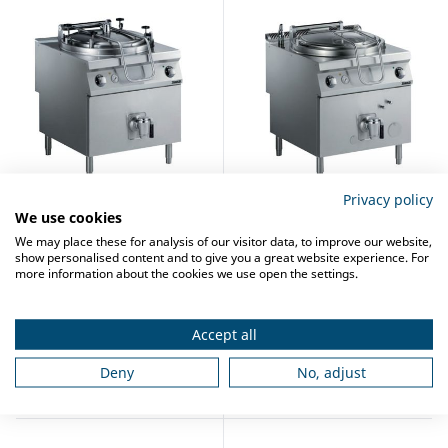
Privacy policy
We use cookies
ZANUSSI KOOKKETEL GAS 150L.
ZANUSSI KOOKKETEL GAS 145L.
We may place these for analysis of our visitor data, to improve our website,
Artikelnr:
4523.1004
Artikelnr:
4523.1012
show personalised content and to give you a great website experience. For
more information about the cookies we use open the settings.
Speciale prijs
€ 7.095,00
Speciale prijs
€ 8.275,00
€ 9.460,00
€ 11.020,00
Accept all
Meer informatie
Meer informatie
Deny
No, adjust
Vergelijk
Vergelijk