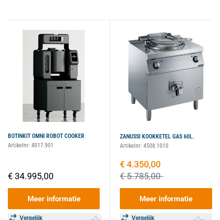
BOTINKIT OMNI ROBOT COOKER
ZANUSSI KOOKKETEL GAS 60L.
Artikelnr:
4017.901
Artikelnr:
4508.1010
Speciale prijs
€ 4.350,00
€ 34.995,00
€ 5.785,00
Meer informatie
Meer informatie
Vergelijk
Vergelijk