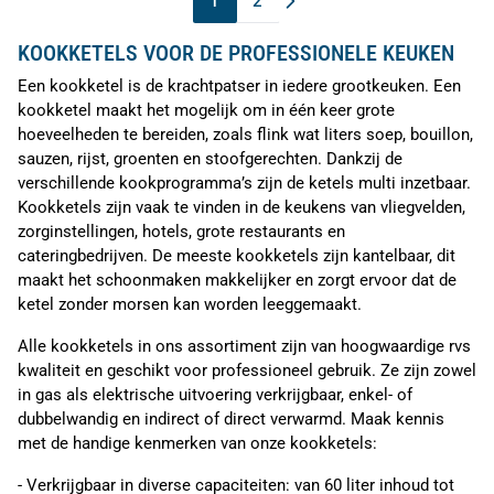
1
2
U lees momenteel pagina
Pagina
KOOKKETELS VOOR DE PROFESSIONELE KEUKEN
Een kookketel is de krachtpatser in iedere grootkeuken. Een
kookketel maakt het mogelijk om in één keer grote
hoeveelheden te bereiden, zoals flink wat liters soep, bouillon,
sauzen, rijst, groenten en stoofgerechten. Dankzij de
verschillende kookprogramma’s zijn de ketels multi inzetbaar.
Kookketels zijn vaak te vinden in de keukens van vliegvelden,
zorginstellingen, hotels, grote restaurants en
cateringbedrijven. De meeste kookketels zijn kantelbaar, dit
maakt het schoonmaken makkelijker en zorgt ervoor dat de
ketel zonder morsen kan worden leeggemaakt.
Alle kookketels in ons assortiment zijn van hoogwaardige rvs
kwaliteit en geschikt voor professioneel gebruik. Ze zijn zowel
in gas als elektrische uitvoering verkrijgbaar, enkel- of
dubbelwandig en indirect of direct verwarmd. Maak kennis
met de handige kenmerken van onze kookketels:
- Verkrijgbaar in diverse capaciteiten: van 60 liter inhoud tot