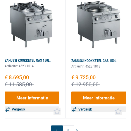
ZANUSSI KOOKKETEL GAS 150L.
ZANUSSI KOOKKETEL GAS 150L.
Artikelnr:
4523.1014
Artikelnr:
4523.1018
Speciale prijs
€ 8.695,00
Speciale prijs
€ 9.725,00
€ 11.585,00
€ 12.950,00
Meer informatie
Meer informatie
Vergelijk
Vergelijk