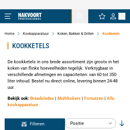
Ga naar de inhoud
Home
Kookapparatuur
Koken, Bakken & Grillen
Kookketels
KOOKKETELS
De kookketels in ons brede assortiment zijn groots in het
koken van flinke hoeveelheden tegelijk. Verkrijgbaar in
verschillende afmetingen en capaciteiten: van 60 tot 350
liter inhoud. Bestel nu direct online, levering binnen 24-48
uur.
Bekijk ook:
Braadsledes
|
Multikokers
|
Fornuizen
|
Alle
kookapparatuur
Filteren