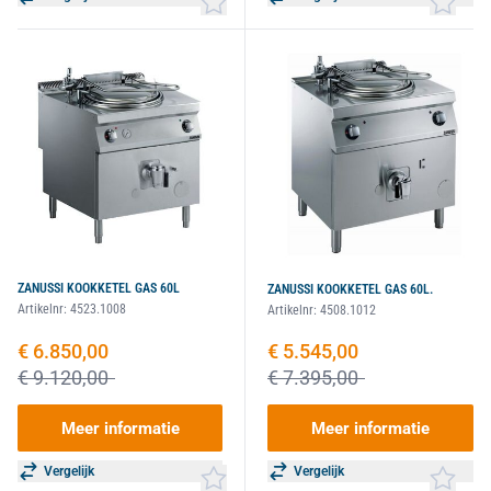
ZANUSSI KOOKKETEL GAS 60L
ZANUSSI KOOKKETEL GAS 60L.
Artikelnr:
4523.1008
Artikelnr:
4508.1012
Speciale prijs
€ 6.850,00
Speciale prijs
€ 5.545,00
€ 9.120,00
€ 7.395,00
Meer informatie
Meer informatie
Vergelijk
Vergelijk