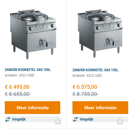
ZANUSSI KOOKKETEL GAS 100L.
ZANUSSI KOOKKETEL GAS 150L.
Artikelnr:
4523.1000
Artikelnr:
4523.1002
Speciale prijs
€ 6.495,00
Speciale prijs
€ 6.575,00
€ 8.655,00
€ 8.755,00
Meer informatie
Meer informatie
Vergelijk
Vergelijk