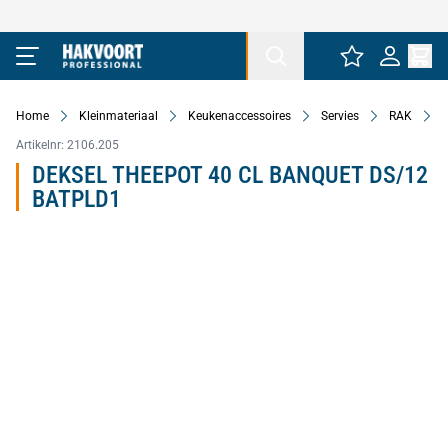
Ga naar de inhoud
Home
Kleinmateriaal
Keukenaccessoires
Servies
RAK
Artikelnr:
2106.205
DEKSEL THEEPOT 40 CL BANQUET DS/12
BATPLD1