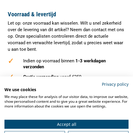
Voorraad & levertijd
Let op: onze voorraad kan wisselen. Wilt u snel zekerheid
over de levering van dit artikel? Neem dan contact met ons
op. Onze specialisten controleren direct de actuele
voorraad en verwachte levertijd, zodat u precies weet waar
u aan toe bent.
✓
Indien op voorraad binnen
1-3 werkdagen
verzonden
✓
Gratis verzending
vanaf €250,-
Privacy policy
✓
Deskundig advies
van grootkeukenspecialisten
We use cookies
We may place these for analysis of our visitor data, to improve our website,
✓
Ook na aankoop bieden we
service en
show personalised content and to give you a great website experience. For
ondersteuning
more information about the cookies we use open the settings.
Accept all