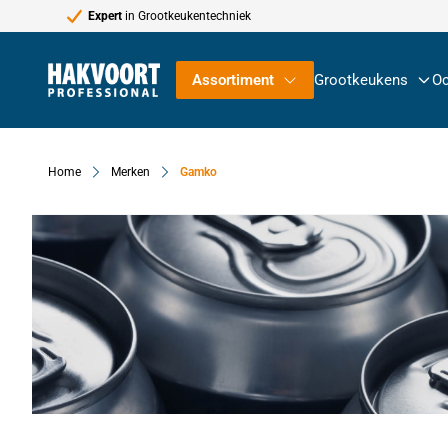
Expert
in Grootkeukentechniek
Ga naar de inhoud
Assortiment
Grootkeukens
Oc
Home
Merken
Gamko