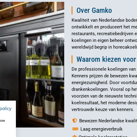
Over Gamko
Kwaliteit van Nederlandse bode
ontwikkelt en produceert het m
restaurants, recreatiebedrijven 
koelingen in eigen beheer ontwo
wereldwijd begrip in horecakoel
Waarom kiezen voo
De professionele koelingen van
Kenners prijzen de bewezen kwal
energiezuinigheid. Door voortd
drankenkoelingen. Vooral op he
voorzien van de nieuwste techni
koelresultaat, het moderne des
policy
vertrouwde keuze van kenners.
how
Bewezen Nederlandse kwalit
Laag energieverbruik