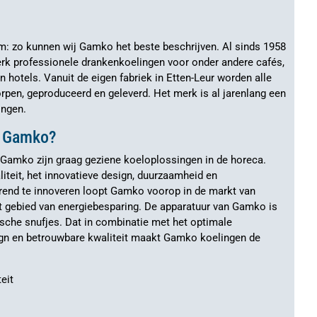
m: zo kunnen wij Gamko het beste beschrijven. Al sinds 1958
erk professionele drankenkoelingen voor onder andere cafés,
en hotels. Vanuit de eigen fabriek in Etten-Leur worden alle
rpen, geproduceerd en geleverd. Het merk is al jarenlang een
ingen.
r Gamko?
 Gamko zijn graag geziene koeloplossingen in de horeca.
iteit, het innovatieve design, duurzaamheid en
urend te innoveren loopt Gamko voorop in de markt van
t gebied van energiebesparing. De apparatuur van Gamko is
sche snufjes. Dat in combinatie met het optimale
ign en betrouwbare kwaliteit maakt Gamko koelingen de
eit