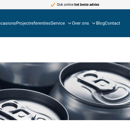
Ook online
het beste advies
casions
Projectreferenties
Service
Over ons
Blog
Contact