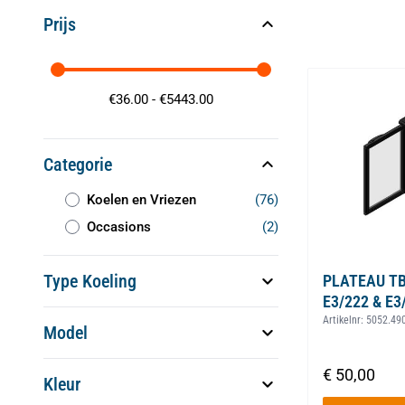
Prijs
€
36.00
-
€
5443.00
Categorie
producten
Koelen en Vriezen
(76)
Koelen en Vriezen
producten
Occasions
(2)
Occasions
Type Koeling
PLATEAU TB
E3/222 & E3
Artikelnr:
5052.49
Model
€ 50,00
Kleur