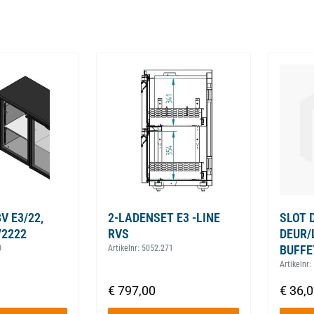
V E3/22,
2-LADENSET E3 -LINE
SLOT 
/2222
RVS
DEUR/
BUFFE
0
Artikelnr:
5052.271
Artikelnr:
€ 797,00
€ 36,