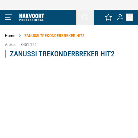
Ga naar de inhoud
Home
ZANUSSI TREKONDERBREKER HIT2
Artikelnr:
3451.126
ZANUSSI TREKONDERBREKER HIT2