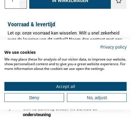
IN WINKELWAGEN
Voorraad & levertijd
Let op: onze voorraad kan wisselen. Wilt u snel zekerheid
over de levering van dit artikel? Neem dan contact met ons
op. Onze specialisten controleren direct de actuele
Privacy policy
We use cookies
voorraad en verwachte levertijd, zodat u precies weet waar
u aan toe bent.
We may place these for analysis of our visitor data, to improve our website,
show personalised content and to give you a great website experience. For
✓
more information about the cookies we use open the settings.
Indien op voorraad binnen
1-3 werkdagen
verzonden
✓
Gratis verzending
vanaf €250,-
Accept all
✓
Deny
No, adjust
Deskundig advies
van grootkeukenspecialisten
✓
Ook na aankoop bieden we
service en
ondersteuning