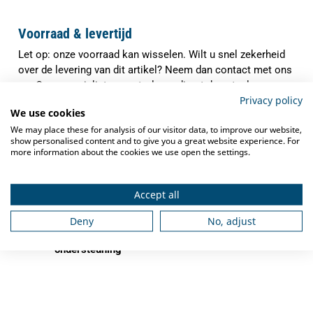
Voorraad & levertijd
Let op: onze voorraad kan wisselen. Wilt u snel zekerheid
over de levering van dit artikel? Neem dan contact met ons
op. Onze specialisten controleren direct de actuele
Privacy policy
voorraad en verwachte levertijd, zodat u precies weet waar
We use cookies
u aan toe bent.
We may place these for analysis of our visitor data, to improve our website,
✓
show personalised content and to give you a great website experience. For
Indien op voorraad binnen
1-3 werkdagen
more information about the cookies we use open the settings.
verzonden
✓
Gratis verzending
vanaf €250,-
Accept all
✓
Deskundig advies
van grootkeukenspecialisten
Deny
No, adjust
✓
Ook na aankoop bieden we
service en
ondersteuning