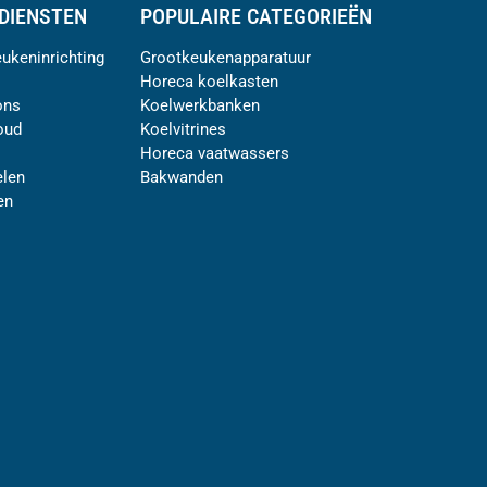
DIENSTEN
POPULAIRE CATEGORIEËN
ukeninrichting
Grootkeukenapparatuur
Horeca koelkasten
ons
Koelwerkbanken
oud
Koelvitrines
Horeca vaatwassers
len
Bakwanden
en