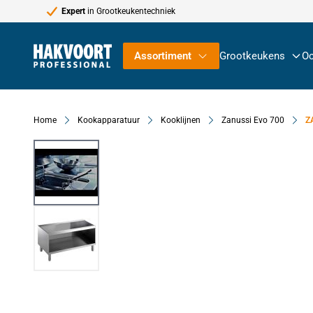
Expert
in Grootkeukentechniek
Ga naar de inhoud
Assortiment
Grootkeukens
Oc
Home
Kookapparatuur
Kooklijnen
Zanussi Evo 700
Z