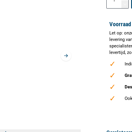
Voorraad 
Let op: onz
levering va
specialiste
levertijd, 
✓
Ind
✓
Gra
✓
Des
✓
Ook