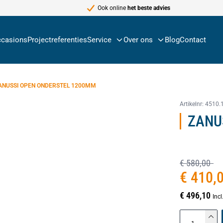
Ook online
het beste advies
casions
Projectreferenties
Service
Over ons
Blog
Contact
ANUSSI OPEN ONDERSTEL 1200MM
Artikelnr:
4510.
ZANU
€ 580,00
€ 410,
€ 496,10
Inc