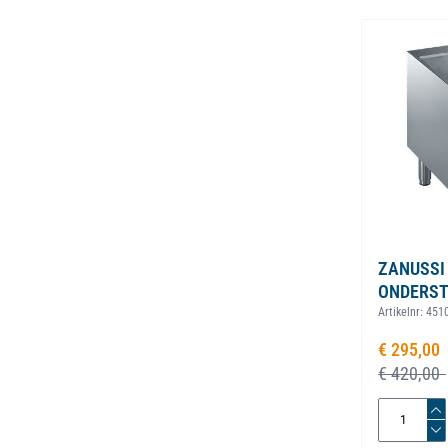
Navigating th
Press to ski
Press to go 
ZANUSSI
ONDERST
Artikelnr:
451
€ 295,00
Speciale pr
€ 420,00