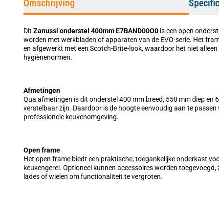
Omschrijving
Specifi
Dit
Zanussi onderstel 400mm E7BAND00O0
is een open onders
worden met werkbladen of apparaten van de EVO-serie. Het frame 
en afgewerkt met een Scotch-Brite-look, waardoor het niet allee
hygiënenormen.
Afmetingen
Qua afmetingen is dit onderstel 400 mm breed, 550 mm diep en 
verstelbaar zijn. Daardoor is de hoogte eenvoudig aan te passen vo
professionele keukenomgeving.
Open frame
Het open frame biedt een praktische, toegankelijke onderkast vo
keukengerei. Optioneel kunnen accessoires worden toegevoegd, 
lades of wielen om functionaliteit te vergroten.