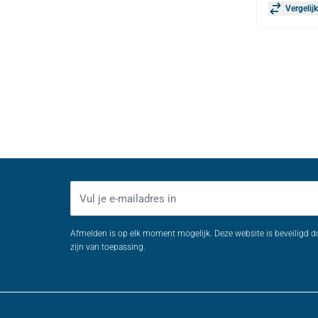
Vergelij
E-mailadres
Afmelden is op elk moment mogelijk. Deze website is beveiligd 
zijn van toepassing.