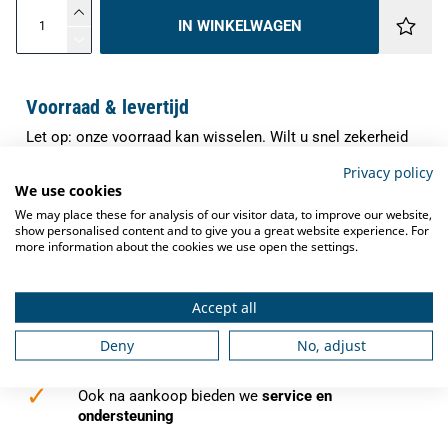
IN WINKELWAGEN
Voorraad & levertijd
Let op: onze voorraad kan wisselen. Wilt u snel zekerheid
over de levering van dit artikel? Neem dan contact met ons
Privacy policy
op. Onze specialisten controleren direct de actuele
We use cookies
voorraad en verwachte levertijd, zodat u precies weet waar
We may place these for analysis of our visitor data, to improve our website,
u aan toe bent.
show personalised content and to give you a great website experience. For
more information about the cookies we use open the settings.
✓
Indien op voorraad binnen
1-3 werkdagen
verzonden
Accept all
✓
Gratis verzending
vanaf €250,-
Deny
No, adjust
✓
Deskundig advies
van grootkeukenspecialisten
✓
Ook na aankoop bieden we
service en
ondersteuning