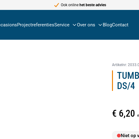
Ook online
het beste advies
casions
Projectreferenties
Service
Over ons
Blog
Contact
Artikelnr:
2033.
TUMB
DS/4
€ 6,20
Niet op 