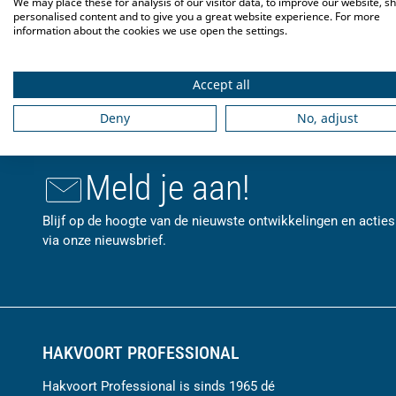
We may place these for analysis of our visitor data, to improve our website, s
personalised content and to give you a great website experience. For more
De
Tumbler Picardie 22cl
DS/6
is gemaakt van gehard glas. De g
information about the cookies we use open the settings.
Accept all
Deny
No, adjust
Meld je aan!
Blijf op de hoogte van de nieuwste ontwikkelingen en acties
via onze nieuwsbrief.
HAKVOORT PROFESSIONAL
Hakvoort Professional is sinds 1965 dé