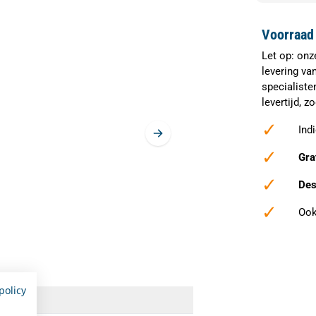
Voorraad 
Let op: onz
levering va
specialiste
levertijd, 
✓
Ind
✓
Gra
✓
Des
✓
Ook
policy
caties