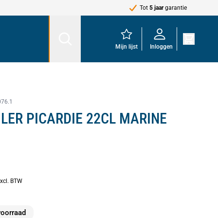
Tot
5 jaar
garantie
Mijn lijst
Inloggen
076.1
LER PICARDIE 22CL MARINE
excl. BTW
voorraad