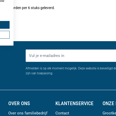
how
lazen worden per 6 stuks geleverd.
E-mailadres
Afmelden is op elk moment mogelijk. Deze website is beveiligd 
zijn van toepassing.
OVER ONS
KLANTENSERVICE
ONZE 
Over ons familiebedrijf
Contact
Grootke