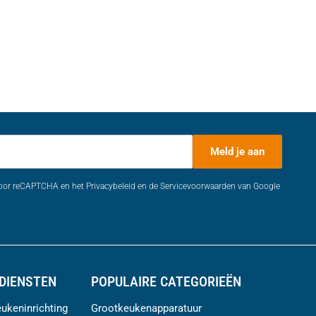
Meld je aan
door reCAPTCHA en het Privacybeleid en de Servicevoorwaarden van Google
DIENSTEN
POPULAIRE CATEGORIEËN
ukeninrichting
Grootkeukenapparatuur