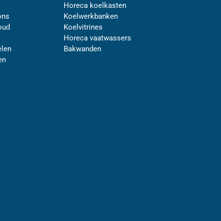
Horeca koelkasten
ons
Koelwerkbanken
oud
Koelvitrines
Horeca vaatwassers
len
Bakwanden
en