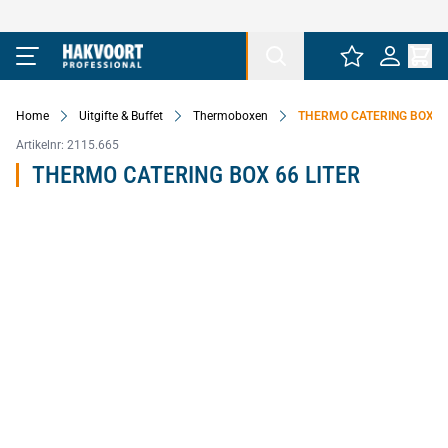
Ga naar de inhoud
Home
Uitgifte & Buffet
Thermoboxen
THERMO CATERING BOX 66
Artikelnr:
2115.665
THERMO CATERING BOX 66 LITER