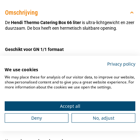
Omschrijving
De
Hendi Thermo Catering Box 66 liter
is ultra-lichtgewicht en zeer
duurzaam. De box heeft een hermetisch sluitbare opening.
Geschikt voor GN 1/1 formaat
De thermobox is geschikt voor GN 1/1 formaat en is voorzien van 5
Privacy policy
groeven met een tussenruimte van 65mm, waar GN containers in
We use cookies
geschoven kunnen worden
We may place these for analysis of our visitor data, to improve our website,
show personalised content and to give you a great website experience. For
more information about the cookies we use open the settings.
Stapelbaar
De hoge stapelranden zijn voorzien van een vergrendeld profiel en
Accept all
garanderen stabiel stapelen van meerdere boxen zonder
verschuiven. De boxen passen precies op Euro pallets (4 boxen per
Deny
No, adjust
laag).