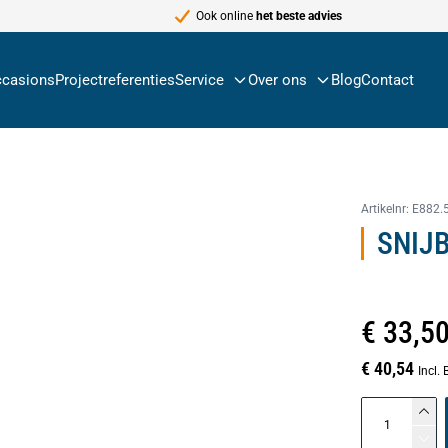
Ook online
het beste advies
casions
Projectreferenties
Service
Over ons
Blog
Contact
Artikelnr:
E882.
SNIJB
€ 33,5
€ 40,54
Incl.