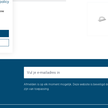
policy
how
E-mailadres
Afmelden is op elk moment mogelijk. Deze website is beveiligd 
zijn van toepassing.