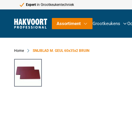
Expert
in Grootkeukentechniek
Ga naar de inhoud
Assortiment
Grootkeukens
Oc
Home
SNIJBLAD M. GEUL 60x35x2 BRUIN