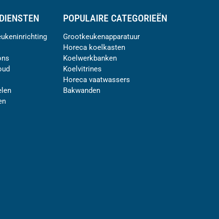
DIENSTEN
POPULAIRE CATEGORIEËN
ukeninrichting
Grootkeukenapparatuur
Horeca koelkasten
ons
Koelwerkbanken
oud
Koelvitrines
Horeca vaatwassers
len
Bakwanden
en