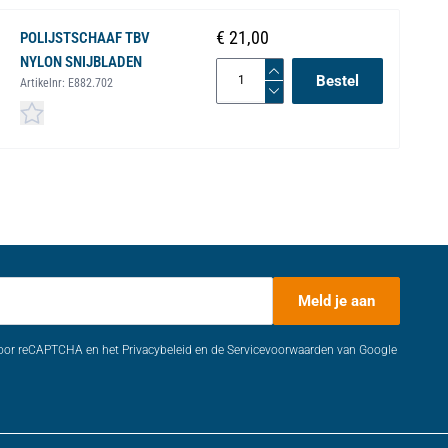
€ 21,00
POLIJSTSCHAAF TBV
NYLON SNIJBLADEN
Bestel
Artikelnr:
E882.702
Meld je aan
door reCAPTCHA en het Privacybeleid en de Servicevoorwaarden van Google