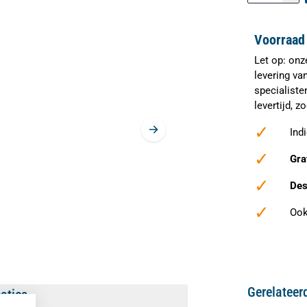
Voorraad 
Let op: onz
levering va
specialiste
levertijd, 
✓
Ind
✓
Gra
✓
Des
✓
Ook
Gerelateer
caties