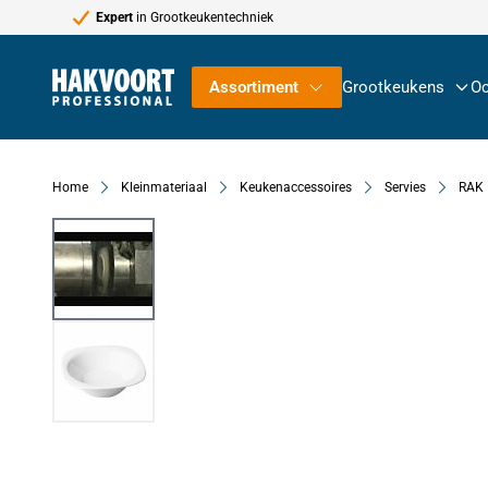
Expert
in Grootkeukentechniek
Ga naar de inhoud
Assortiment
Grootkeukens
Oc
Home
Kleinmateriaal
Keukenaccessoires
Servies
RAK