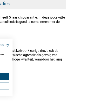
caties
 heeft 5 jaar chipgarantie. In deze ivoorwitte
 collectie is goed te combineren met de
policy
en klassieke ivoorkleurige tint, biedt de
how
en de chemische agressie als gevolg van
ook van hoge kwaliteit, waardoor het lang