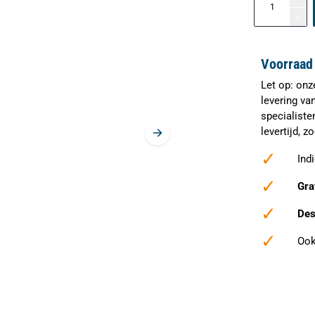
Voorraad 
Let op: onz
levering va
specialiste
levertijd, 
✓
Ind
✓
Gra
✓
Des
✓
Ook