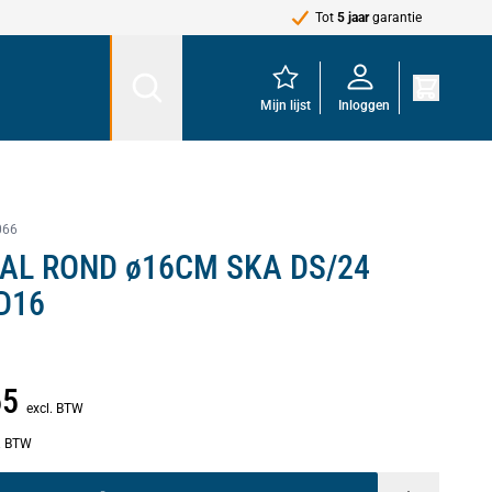
Tot
5 jaar
garantie
Mijn lijst
Inloggen
066
AL ROND ø16CM SKA DS/24
D16
65
excl. BTW
l. BTW