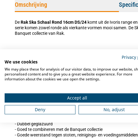
Omschrijving
Specifi
De
Rak Ska Schaal Rond 16cm DS/24
komt uit de Ivoris range en
serie komen zowel ronde als vierkante vormen mooi samen. De Ska
Banquet collectie van Rak.
Ultieme weerstand
Privacy 
We use cookies
Deze Rak serie decoreert uw tafel in warm wit. Het porselein, met e
We may place these for analysis of our visitor data, to improve our website, s
ultieme weerstand tegen het onvermijdelijk stoten in uw keuken 
personalised content and to give you a great website experience. For more
onderhoud en contact met voedingsmiddelen. Rak servies is dan 
information about the cookies we use open the settings.
meegaat.
Accept all
Kenmerken van dit servies
Deny
No, adjust
- Met 5 jaar chipgarantie op de ronde, platte delen
- Warm wit porselein
- Dubbel geglazuurd
- Goed te combineren met de Banquet collectie
- Goede weerstand tegen stoten, reinigings- en voedingsmiddelen