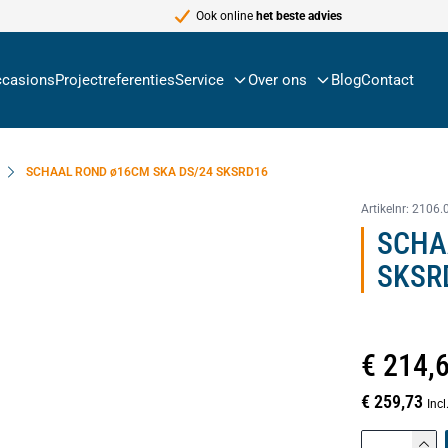
Ook online
het beste advies
casions
Projectreferenties
Service
Over ons
Blog
Contact
SCHAAL ROND ø16CM SKA DS/24 SKSRD16
Artikelnr:
2106.
SCHA
SKSR
€ 214,
€ 259,73
Inc