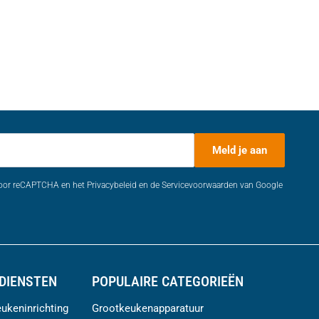
Meld je aan
door reCAPTCHA en het Privacybeleid en de Servicevoorwaarden van Google
DIENSTEN
POPULAIRE CATEGORIEËN
ukeninrichting
Grootkeukenapparatuur