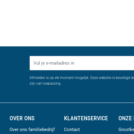
E-mailadres
Afmelden is op elk moment mogelijk. Deze website is beveiligd 
zijn van toepassing.
OVER ONS
KLANTENSERVICE
ONZE 
Over ons familiebedrijf
Contact
Grootke