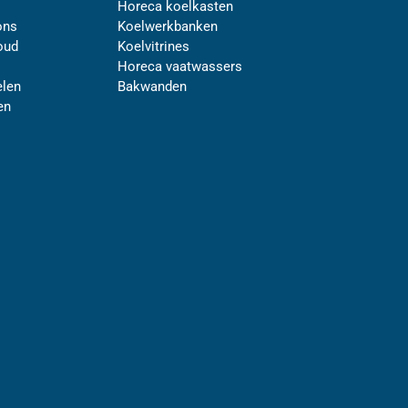
Horeca koelkasten
ons
Koelwerkbanken
oud
Koelvitrines
Horeca vaatwassers
len
Bakwanden
en