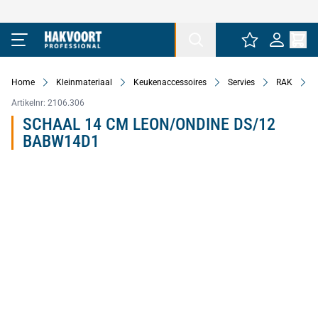
Ga naar de inhoud
Home
Kleinmateriaal
Keukenaccessoires
Servies
RAK
Artikelnr:
2106.306
SCHAAL 14 CM LEON/ONDINE DS/12
BABW14D1