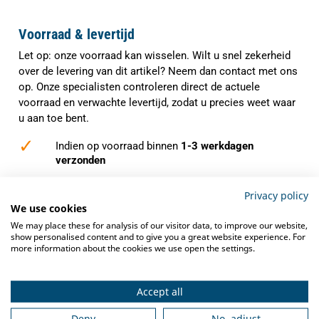
Voorraad & levertijd
Let op: onze voorraad kan wisselen. Wilt u snel zekerheid
over de levering van dit artikel? Neem dan contact met ons
op. Onze specialisten controleren direct de actuele
voorraad en verwachte levertijd, zodat u precies weet waar
u aan toe bent.
✓
Indien op voorraad binnen
1-3 werkdagen
verzonden
✓
Gratis verzending
vanaf €250,-
Privacy policy
We use cookies
✓
Deskundig advies
van grootkeukenspecialisten
We may place these for analysis of our visitor data, to improve our website,
✓
show personalised content and to give you a great website experience. For
Ook na aankoop bieden we
service en
more information about the cookies we use open the settings.
ondersteuning
Accept all
Deny
No, adjust