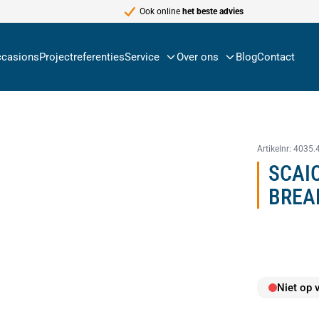
Ook online
het beste advies
casions
Projectreferenties
Service
Over ons
Blog
Contact
Artikelnr:
4035.
SCAI
BREA
Niet op 