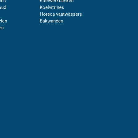
ons
Koelwerkbanken
oud
Koelvitrines
Horeca vaatwassers
len
Bakwanden
en