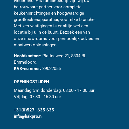
Nederland. Als familiebedrijf zijn wij uw
betrouwbare partner voor complete
keukeninrichtingen en hoogwaardige
grootkeukenapparatuur, voor elke branche.
Met zes vestigingen is er altijd wel een
locatie bij u in de buurt. Bezoek een van
onze showrooms voor persoonlijk advies en
maatwerkoplossingen.
Hoofdkantoor:
Platinaweg 21, 8304 BL
Emmeloord.
KVK-nummer:
39022056
OPENINGSTIJDEN
Maandag t/m donderdag: 08.00 - 17.00 uur
Vrijdag: 07.30 - 16.30 uur
+31(0)527- 635 635
info@hakpro.nl