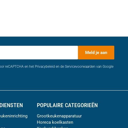
Meld je aan
door reCAPTCHA en het Privacybeleid en de Servicevoorwaarden van Google
DIENSTEN
POPULAIRE CATEGORIEËN
ukeninrichting
Grootkeukenapparatuur
Horeca koelkasten