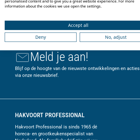
personalised content and to give you a great website experience. For more
tot 90°C. en ideaal voor ontbijtbuffetten. Het prachtige buffet in 
information about the cookies we use open the settings.
Accept all
Deny
No, adjust
Meld je aan!
Blijf op de hoogte van de nieuwste ontwikkelingen en acties
via onze nieuwsbrief.
HAKVOORT PROFESSIONAL
Hakvoort Professional is sinds 1965 dé
horeca- en grootkeukenspecialist van