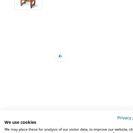
Omschrijving
Specifi
Privacy 
We use cookies
We may place these for analysis of our visitor data, to improve our website, s
Het
Scaiola Breakfast Calda Buffet Verwarmd
is van zeer hoge k