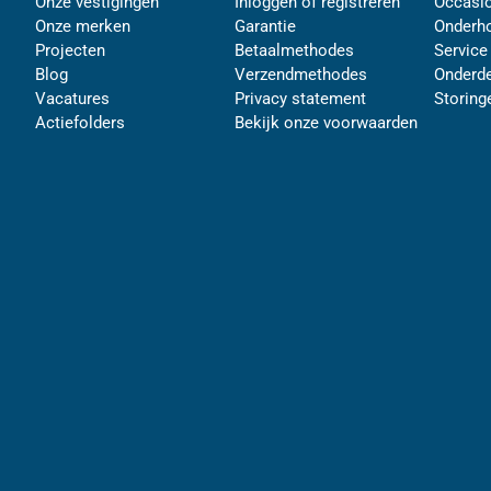
Onze vestigingen
Inloggen of registreren
Occasi
Onze merken
Garantie
Onderh
Projecten
Betaalmethodes
Service
Blog
Verzendmethodes
Onderde
Vacatures
Privacy statement
Storing
Actiefolders
Bekijk onze voorwaarden