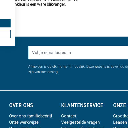
licht notenkleur is een ware blikvanger.
E-mailadres
Afmelden is op elk moment mogelijk. Deze website is beveiligd 
zijn van toepassing.
OVER ONS
KLANTENSERVICE
ONZE 
Over ons familiebedrijf
Contact
Grootke
Onze werkwijze
Veelgestelde vragen
Leasen