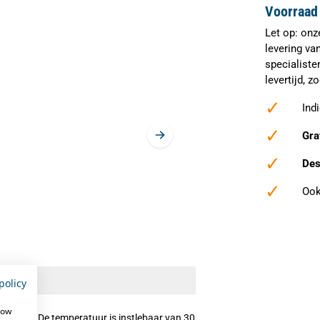
Voorraad 
Let op: onz
levering va
specialiste
levertijd, 
✓
Ind
✓
Gra
✓
Des
✓
Ook
caties
policy
how
waliteit. De temperatuur is instlebaar van 30