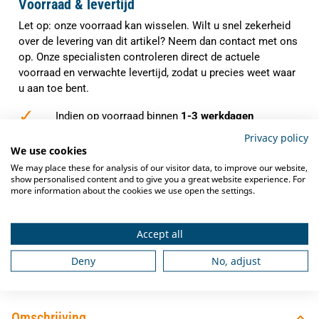
Voorraad & levertijd
Let op: onze voorraad kan wisselen. Wilt u snel zekerheid
over de levering van dit artikel? Neem dan contact met ons
op. Onze specialisten controleren direct de actuele
voorraad en verwachte levertijd, zodat u precies weet waar
u aan toe bent.
✓
Indien op voorraad binnen
1-3 werkdagen
verzonden
Privacy policy
We use cookies
✓
Gratis verzending
vanaf €250,-
We may place these for analysis of our visitor data, to improve our website,
✓
show personalised content and to give you a great website experience. For
Deskundig advies
van grootkeukenspecialisten
more information about the cookies we use open the settings.
✓
Ook na aankoop bieden we
service en
ondersteuning
Accept all
Deny
No, adjust
Omschrijving