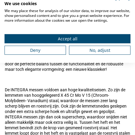
We use cookies
We may place these for analysis of our visitor data, to improve our website,
Omschrijving
show personalised content and to give you a great website experience. For
more information about the cookies we use open the settings.
Het lange lemmet van 22 cm en de scherpe karteling zorgen voor
moeiteloos snijden van zelfs het hardste brood, ook voor harde
vruchten en kool.
Accept all
Deny
No, adjust
Het
Sabatier Integra Broodmes 22cm
is van hoge kwaliteit.
Gemaakt met grote zorgvuldigheid tot in detail. Onderscheidend
door de perfecte balans tussen de functionaliteit en de robuuste
maar toch elegante vormgeving: een nieuwe klassieker!
De INTEGRA messen voldoen aan hoge kwaliteitseisen. Zo zijn de
lemmeten van hooggelegeerd X 45 Cr Mo V 15 (Chroom-
Molybdeen- Vanadium) staal, waardoor de messen zeer lang
scherp blijven en roestvrij zijn. Ook zijn de lemmetsnedes geslepen
onder een extra scherpe hoek en ultrafijn gewet en gepolijst.
INTEGRA messen zijn dan ook superscherp, waardoor snijden niet
alleen makkelijk maar ook extra veilig is. Tussen het heft en het
lemmet bevindt zich de krop van gesmeed roestvrij staal. Het
lemmet loopt door in het heft en is vastgelast aan de roestvrij stalen