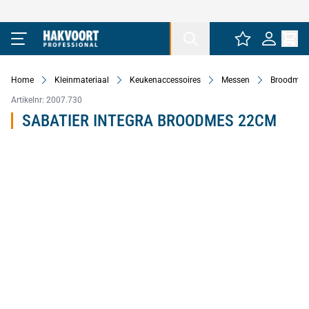
Ga naar de inhoud
Home
Kleinmateriaal
Keukenaccessoires
Messen
Broodmes
Artikelnr:
2007.730
SABATIER INTEGRA BROODMES 22CM