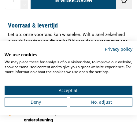
IN WINKELWAGEN
Voorraad & levertijd
Let op: onze voorraad kan wisselen. Wilt u snel zekerheid
over de levering van dit artikel? Neem dan contact met ons
op. Onze specialisten controleren direct de actuele
Privacy policy
We use cookies
voorraad en verwachte levertijd, zodat u precies weet waar
u aan toe bent.
We may place these for analysis of our visitor data, to improve our website,
show personalised content and to give you a great website experience. For
✓
more information about the cookies we use open the settings.
Indien op voorraad binnen
1-3 werkdagen
verzonden
✓
Gratis verzending
vanaf €250,-
Accept all
✓
Deny
No, adjust
Deskundig advies
van grootkeukenspecialisten
✓
Ook na aankoop bieden we
service en
ondersteuning