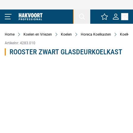
Ga naar de inhoud
Home
Koelen en Vriezen
Koelen
Horeca Koelkasten
Koelkas
Artikelnr:
4283.010
ROOSTER ZWART GLASDEURKOELKAST