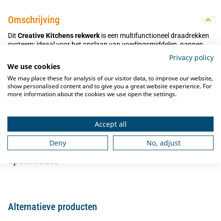
Omschrijving
Dit
Creative Kitchens rekwerk
is een multifunctioneel draadrekken
systeem; ideaal voor het opslaan van voedingsmiddelen, pannen,
linnengoed, servies en nog veel meer. Creëer binnen een
Privacy policy
handomdraai extra opslagruimte met deze draadstellingen van
We use cookies
verchroomd staal. Bovendien is dit rekwerk NSF gecertificeerd.
We may place these for analysis of our visitor data, to improve our website,
show personalised content and to give you a great website experience. For
more information about the cookies we use open the settings.
Afmetingen
De afmeting van deze draadstelling is 1800 x 450 x 1800 mm. Elk
Accept all
van de vier schappen heeft een draagvermogen van 250 kg.
Deny
No, adjust
Specificaties
Alternatieve producten