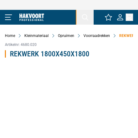
Ga naar de inhoud
Home
Kleinmateriaal
Opruimen
Voorraadrekken
REKWERK 
Artikelnr:
4680.020
REKWERK 1800X450X1800