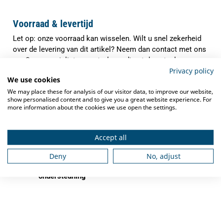
Voorraad & levertijd
Let op: onze voorraad kan wisselen. Wilt u snel zekerheid
over de levering van dit artikel? Neem dan contact met ons
op. Onze specialisten controleren direct de actuele
Privacy policy
voorraad en verwachte levertijd, zodat u precies weet waar
We use cookies
u aan toe bent.
We may place these for analysis of our visitor data, to improve our website,
✓
show personalised content and to give you a great website experience. For
Indien op voorraad binnen
1-3 werkdagen
more information about the cookies we use open the settings.
verzonden
✓
Gratis verzending
vanaf €250,-
Accept all
✓
Deskundig advies
van grootkeukenspecialisten
Deny
No, adjust
✓
Ook na aankoop bieden we
service en
ondersteuning