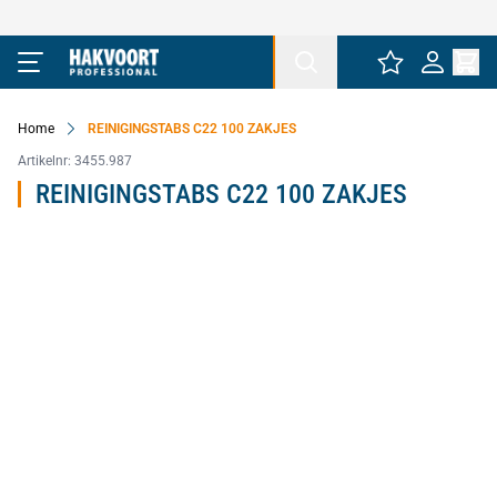
Ga naar de inhoud
Home
REINIGINGSTABS C22 100 ZAKJES
Artikelnr:
3455.987
REINIGINGSTABS C22 100 ZAKJES