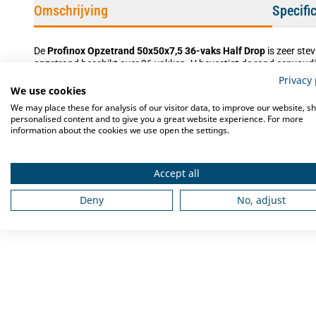
Omschrijving
Specifi
De
Profinox Opzetrand 50x50x7,5 36-vaks Half Drop
is zeer ste
opzetrand beschikt over 36 vakken. U bevestigt de rand eenvoud
opzetrand worden uw vaatwaskorven tevens stapelbaar.
Privacy 
We use cookies
We may place these for analysis of our visitor data, to improve our website, s
personalised content and to give you a great website experience. For more
information about the cookies we use open the settings.
Accept all
Deny
No, adjust