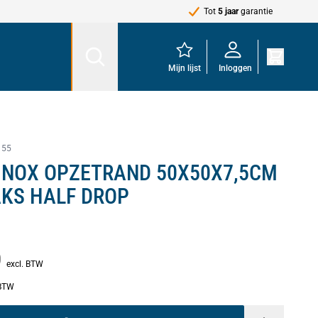
Tot
5 jaar
garantie
Mijn lijst
Inloggen
155
INOX OPZETRAND 50X50X7,5CM
AKS HALF DROP
0
excl. BTW
 BTW