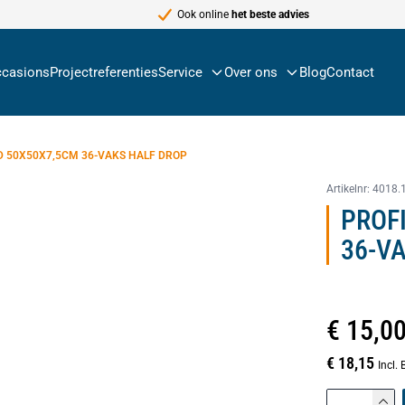
Ook online
het beste advies
casions
Projectreferenties
Service
Over ons
Blog
Contact
 50X50X7,5CM 36-VAKS HALF DROP
Artikelnr:
4018.
PROF
36-V
€ 15,0
€ 18,15
Incl.