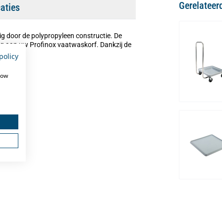
Gerelateer
caties
vig door de polypropyleen constructie. De
ig aan uw Profinox vaatwaskorf. Dankzij de
policy
how