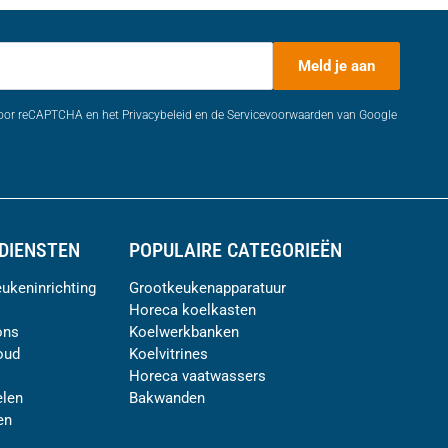
Meld je aan
door reCAPTCHA en het Privacybeleid en de Servicevoorwaarden van Google
DIENSTEN
POPULAIRE CATEGORIEËN
ukeninrichting
Grootkeukenapparatuur
Horeca koelkasten
ons
Koelwerkbanken
oud
Koelvitrines
Horeca vaatwassers
len
Bakwanden
en