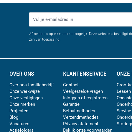
E-mailadres
Afmelden is op elk moment mogelijk. Deze website is beveiligd 
zijn van toepassing.
OVER ONS
KLANTENSERVICE
ONZE 
Over ons familiebedrijf
Contact
Grootke
Onze werkwijze
Veelgestelde vragen
Leasen
Onze vestigingen
Inloggen of registreren
Occasi
Onze merken
Garantie
Onderh
Projecten
Betaalmethodes
Service
Blog
Verzendmethodes
Onderde
Vacatures
Privacy statement
Storing
Actiefolders
Bekijk onze voorwaarden