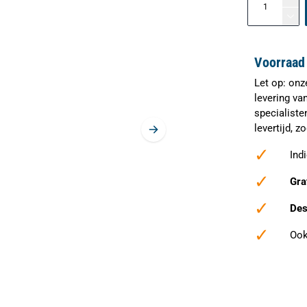
Voorraad 
Let op: onz
levering va
specialiste
levertijd, 
✓
Ind
✓
Gra
✓
Des
✓
Ook