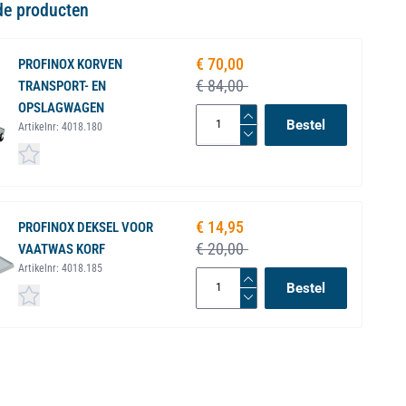
de producten
€ 70,00
Speciale prijs
PROFINOX KORVEN
€ 84,00
TRANSPORT- EN
OPSLAGWAGEN
Bestel
Artikelnr:
4018.180
€ 14,95
Speciale prijs
PROFINOX DEKSEL VOOR
€ 20,00
VAATWAS KORF
Artikelnr:
4018.185
Bestel