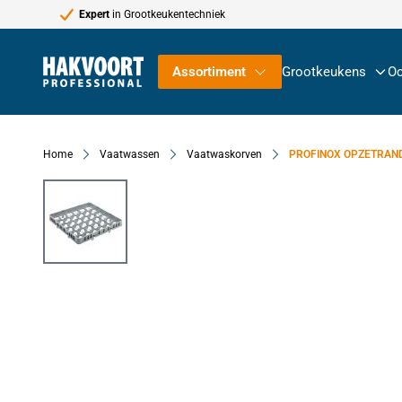
Expert
in Grootkeukentechniek
Ga naar de inhoud
Assortiment
Grootkeukens
Oc
Home
Vaatwassen
Vaatwaskorven
PROFINOX OPZETRAND