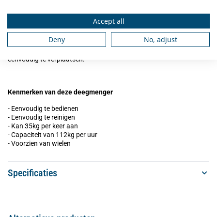
Omschrijving
Accept all
De
Profinox PDMT-40 Deegmenger
is een eenvoudig te bedienen
Deny
No, adjust
apparaat. Per keer kan de menger 35kg verwerken. De maximale
capaciteit per uur is 112kg. Dankzij de wielen is de machine
eenvoudig te verplaatsen.
Kenmerken van deze deegmenger
- Eenvoudig te bedienen
- Eenvoudig te reinigen
- Kan 35kg per keer aan
- Capaciteit van 112kg per uur
- Voorzien van wielen
Specificaties