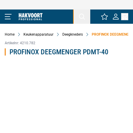
Ga naar de inhoud
Home
Keukenapparatuur
Deegkneders
PROFINOX DEEGMENGER
Artikelnr:
4210.782
PROFINOX DEEGMENGER PDMT-40