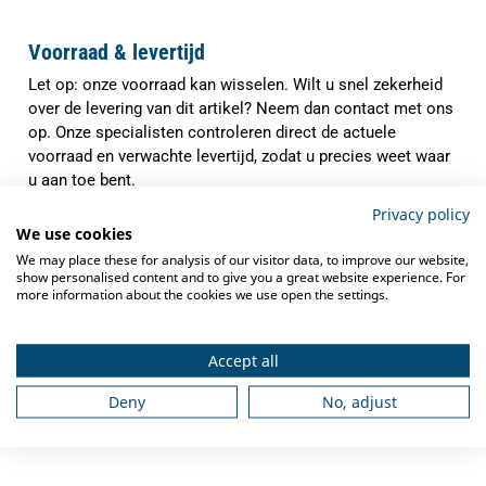
Voorraad & levertijd
Let op: onze voorraad kan wisselen. Wilt u snel zekerheid
over de levering van dit artikel? Neem dan contact met ons
op. Onze specialisten controleren direct de actuele
voorraad en verwachte levertijd, zodat u precies weet waar
u aan toe bent.
Privacy policy
✓
Indien op voorraad binnen
1-3 werkdagen
We use cookies
verzonden
We may place these for analysis of our visitor data, to improve our website,
✓
show personalised content and to give you a great website experience. For
Gratis verzending
vanaf €250,-
more information about the cookies we use open the settings.
✓
Deskundig advies
van grootkeukenspecialisten
✓
Accept all
Ook na aankoop bieden we
service en
ondersteuning
Deny
No, adjust