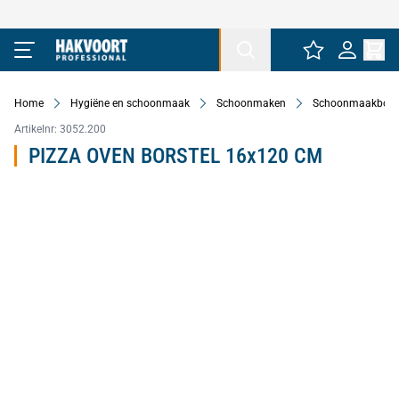
Ga naar de inhoud
Home
Hygiëne en schoonmaak
Schoonmaken
Schoonmaakborst
Artikelnr:
3052.200
PIZZA OVEN BORSTEL 16x120 CM