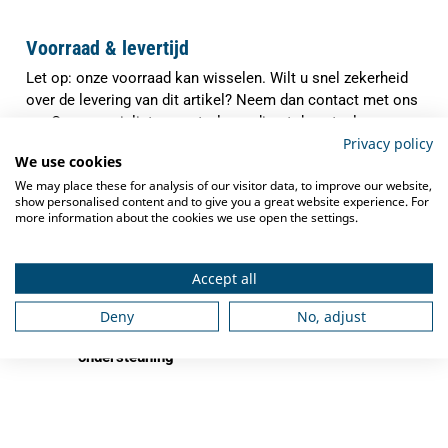
Voorraad & levertijd
Let op: onze voorraad kan wisselen. Wilt u snel zekerheid
over de levering van dit artikel? Neem dan contact met ons
op. Onze specialisten controleren direct de actuele
Privacy policy
voorraad en verwachte levertijd, zodat u precies weet waar
We use cookies
u aan toe bent.
We may place these for analysis of our visitor data, to improve our website,
✓
show personalised content and to give you a great website experience. For
Indien op voorraad binnen
1-3 werkdagen
more information about the cookies we use open the settings.
verzonden
✓
Gratis verzending
vanaf €250,-
Accept all
✓
Deskundig advies
van grootkeukenspecialisten
Deny
No, adjust
✓
Ook na aankoop bieden we
service en
ondersteuning