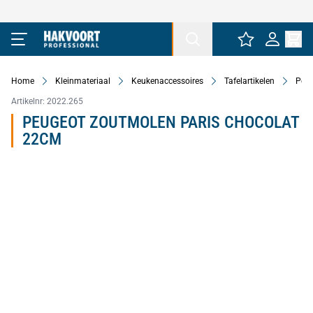
Ga naar de inhoud
Home
Kleinmateriaal
Keukenaccessoires
Tafelartikelen
Pepe
Artikelnr:
2022.265
PEUGEOT ZOUTMOLEN PARIS CHOCOLAT
22CM