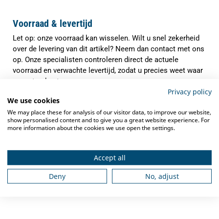
Voorraad & levertijd
Let op: onze voorraad kan wisselen. Wilt u snel zekerheid
over de levering van dit artikel? Neem dan contact met ons
op. Onze specialisten controleren direct de actuele
voorraad en verwachte levertijd, zodat u precies weet waar
u aan toe bent.
Privacy policy
✓
We use cookies
Indien op voorraad binnen
1-3 werkdagen
verzonden
We may place these for analysis of our visitor data, to improve our website,
show personalised content and to give you a great website experience. For
✓
Gratis verzending
vanaf €250,-
more information about the cookies we use open the settings.
✓
Deskundig advies
van grootkeukenspecialisten
Accept all
✓
Ook na aankoop bieden we
service en
ondersteuning
Deny
No, adjust