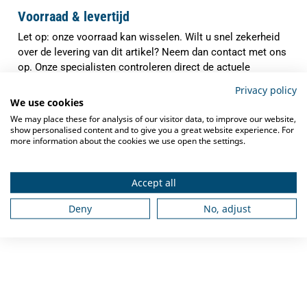
Voorraad & levertijd
Let op: onze voorraad kan wisselen. Wilt u snel zekerheid
over de levering van dit artikel? Neem dan contact met ons
op. Onze specialisten controleren direct de actuele
voorraad en verwachte levertijd, zodat u precies weet waar
Privacy policy
u aan toe bent.
We use cookies
We may place these for analysis of our visitor data, to improve our website,
✓
Indien op voorraad binnen
1-3 werkdagen
show personalised content and to give you a great website experience. For
verzonden
more information about the cookies we use open the settings.
✓
Gratis verzending
vanaf €250,-
Accept all
✓
Deskundig advies
van grootkeukenspecialisten
Deny
No, adjust
✓
Ook na aankoop bieden we
service en
ondersteuning