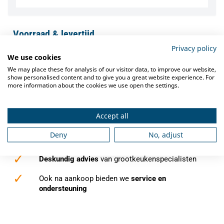
Voorraad & levertijd
Privacy policy
Let op: onze voorraad kan wisselen. Wilt u snel zekerheid
We use cookies
over de levering van dit artikel? Neem dan contact met ons
We may place these for analysis of our visitor data, to improve our website,
op. Onze specialisten controleren direct de actuele
show personalised content and to give you a great website experience. For
voorraad en verwachte levertijd, zodat u precies weet waar
more information about the cookies we use open the settings.
u aan toe bent.
✓
Indien op voorraad binnen
1-3 werkdagen
Accept all
verzonden
Deny
No, adjust
✓
Gratis verzending
vanaf €250,-
✓
Deskundig advies
van grootkeukenspecialisten
✓
Ook na aankoop bieden we
service en
ondersteuning