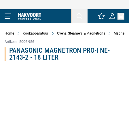
Ga naar de inhoud
Home
Kookapparatuur
Ovens, Steamers & Magnetrons
Magnetro
Artikelnr:
5006.956
PANASONIC MAGNETRON PRO-I NE-
2143-2 - 18 LITER