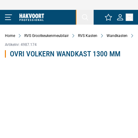
Ga naar de inhoud
Home
RVS Grootkeukenmeubilair
RVS Kasten
Wandkasten
Artikelnr:
4987.174
OVRI VOLKERN WANDKAST 1300 MM