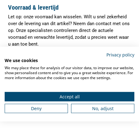
Voorraad & levertijd
Let op: onze voorraad kan wisselen. Wilt u snel zekerheid
over de levering van dit artikel? Neem dan contact met ons
op. Onze specialisten controleren direct de actuele
voorraad en verwachte levertijd, zodat u precies weet waar
u aan toe bent.
✓
Privacy policy
Indien op voorraad binnen
1-3 werkdagen
We use cookies
verzonden
We may place these for analysis of our visitor data, to improve our website,
✓
show personalised content and to give you a great website experience. For
Gratis verzending
vanaf €250,-
more information about the cookies we use open the settings.
✓
Deskundig advies
van grootkeukenspecialisten
✓
Accept all
Ook na aankoop bieden we
service en
ondersteuning
Deny
No, adjust