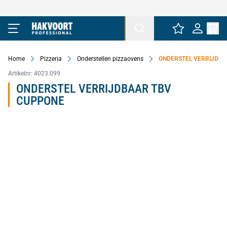
Ga naar de inhoud
Home
Pizzeria
Onderstellen pizzaovens
ONDERSTEL VERRIJDBA
Artikelnr:
4023.099
ONDERSTEL VERRIJDBAAR TBV
CUPPONE