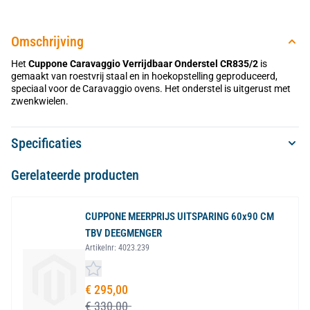
Omschrijving
Het
Cuppone Caravaggio Verrijdbaar Onderstel CR835/2
is
gemaakt van roestvrij staal en in hoekopstelling geproduceerd,
speciaal voor de Caravaggio ovens. Het onderstel is uitgerust met
zwenkwielen.
Specificaties
Gerelateerde producten
CUPPONE MEERPRIJS UITSPARING 60x90 CM
TBV DEEGMENGER
Artikelnr:
4023.239
Speciale prijs
€ 295,00
€ 330,00