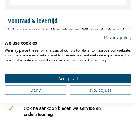
Voorraad & levertijd
Let op: onze voorraad kan wisselen. Wilt u snel zekerheid
over de levering van dit artikel? Neem dan contact met ons
Privacy policy
We use cookies
op. Onze specialisten controleren direct de actuele
voorraad en verwachte levertijd, zodat u precies weet waar
We may place these for analysis of our visitor data, to improve our website,
show personalised content and to give you a great website experience. For
u aan toe bent.
more information about the cookies we use open the settings.
✓
Indien op voorraad binnen
1-3 werkdagen
verzonden
Accept all
✓
Gratis verzending
vanaf €250,-
Deny
No, adjust
✓
Deskundig advies
van grootkeukenspecialisten
✓
Ook na aankoop bieden we
service en
ondersteuning