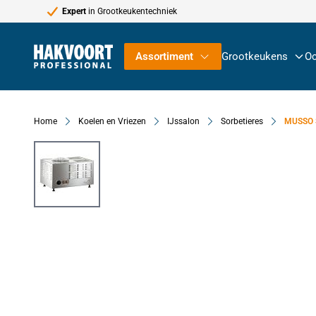
Expert
in Grootkeukentechniek
Ga naar de inhoud
Assortiment
Grootkeukens
Oc
Home
Koelen en Vriezen
IJssalon
Sorbetieres
MUSSO 