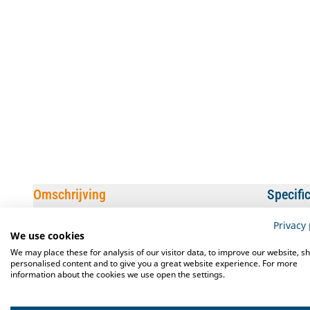
Omschrijving
Specifi
Privacy 
De
Musso Sorbetiere Type Stella
is geheel vervaardigd van roest
We use cookies
in aanraking komen. Met deze machine maakt u zelf het lekkerste 
We may place these for analysis of our visitor data, to improve our website, s
personalised content and to give you a great website experience. For more
information about the cookies we use open the settings.
Eenvoudig in gebruik