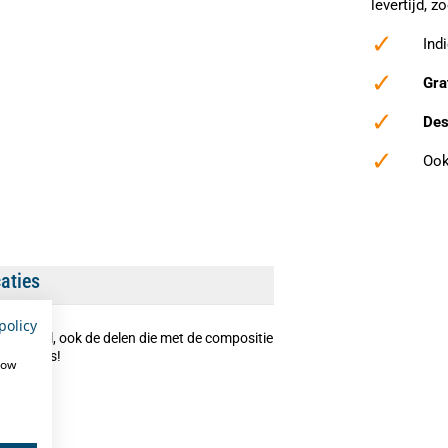
levertijd, 
✓
Ind
✓
Gra
✓
Des
✓
Ook
caties
policy
vrij staal, ook de delen die met de compositie
sorbetijs!
how