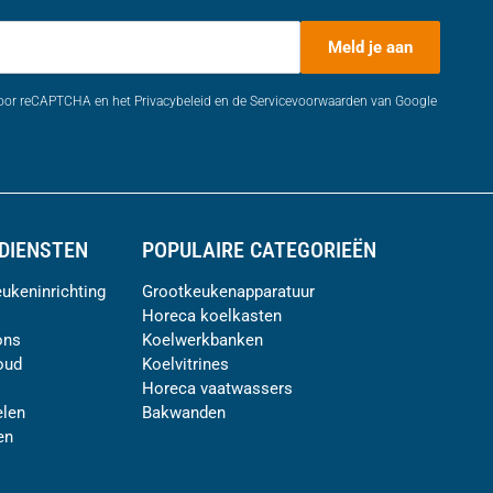
Meld je aan
door reCAPTCHA en het Privacybeleid en de Servicevoorwaarden van Google
DIENSTEN
POPULAIRE CATEGORIEËN
ukeninrichting
Grootkeukenapparatuur
Horeca koelkasten
ons
Koelwerkbanken
oud
Koelvitrines
Horeca vaatwassers
len
Bakwanden
en