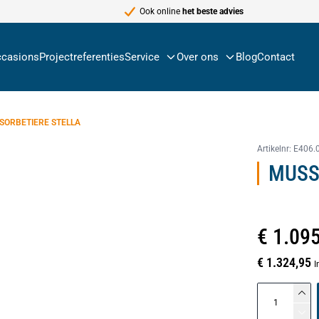
Ook online
het beste advies
casions
Projectreferenties
Service
Over ons
Blog
Contact
SORBETIERE STELLA
Artikelnr:
E406.
MUSS
€ 1.09
€ 1.324,95
I