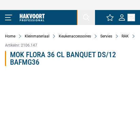
Ga naar de inhoud
Home
Kleinmateriaal
Keukenaccessoires
Servies
RAK
Artikelnr:
2106.147
MOK FLORA 36 CL BANQUET DS/12
BAFMG36