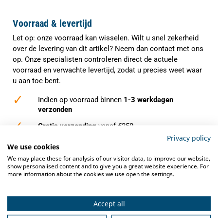
Voorraad & levertijd
Let op: onze voorraad kan wisselen. Wilt u snel zekerheid
over de levering van dit artikel? Neem dan contact met ons
op. Onze specialisten controleren direct de actuele
voorraad en verwachte levertijd, zodat u precies weet waar
u aan toe bent.
✓
Indien op voorraad binnen
1-3 werkdagen
verzonden
✓
Gratis verzending
vanaf €250,-
Privacy policy
✓
Deskundig advies
van grootkeukenspecialisten
We use cookies
We may place these for analysis of our visitor data, to improve our website,
✓
Ook na aankoop bieden we
service en
show personalised content and to give you a great website experience. For
ondersteuning
more information about the cookies we use open the settings.
Accept all