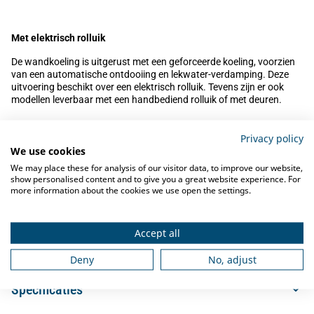
Met elektrisch
rolluik
De wandkoeling is uitgerust met een geforceerde koeling, voorzien
van een automatische ontdooiing en lekwater-verdamping. Deze
uitvoering beschikt over een elektrisch rolluik. Tevens zijn er ook
modellen leverbaar met een handbediend rolluik of met deuren.
Privacy policy
Kenmerken van deze wandkoeling
We use cookies
We may place these for analysis of our visitor data, to improve our website,
- Zeer stevige constructie
show personalised content and to give you a great website experience. For
- Koppelbaar met andere Mafirol wandkoelingen
more information about the cookies we use open the settings.
- Koof met zuinige led-verlichting
- Geforceerde koeling
- Voorzien van elektrisch rolluik
Accept all
- Tegen meerprijs ook leverbaar in diverse standaard RAL-kleuren of
rvs
Deny
No, adjust
Specificaties