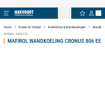
Ga naar de inhoud
Home
Koelen en Vriezen
Koelvitrines & Wandkoelingen
Wandkoel
Artikelnr:
4588.870
MAFIROL WANDKOELING CRONUS 806 EE