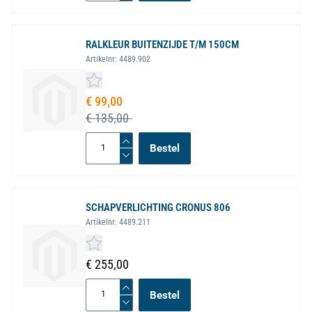
RALKLEUR BUITENZIJDE T/M 150CM
Artikelnr:
4489.902
Speciale prijs
€ 99,00
€ 135,00
Bestel
SCHAPVERLICHTING CRONUS 806
Artikelnr:
4489.211
€ 255,00
Bestel