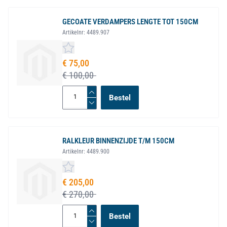
GECOATE VERDAMPERS LENGTE TOT 150CM
Artikelnr:
4489.907
Speciale prijs
€ 75,00
€ 100,00
Bestel
RALKLEUR BINNENZIJDE T/M 150CM
Artikelnr:
4489.900
Speciale prijs
€ 205,00
€ 270,00
Bestel