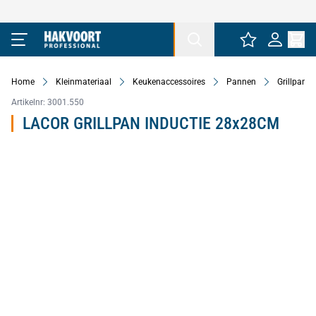
Ga naar de inhoud
Home
Kleinmateriaal
Keukenaccessoires
Pannen
Grillpann
Artikelnr:
3001.550
LACOR GRILLPAN INDUCTIE 28x28CM