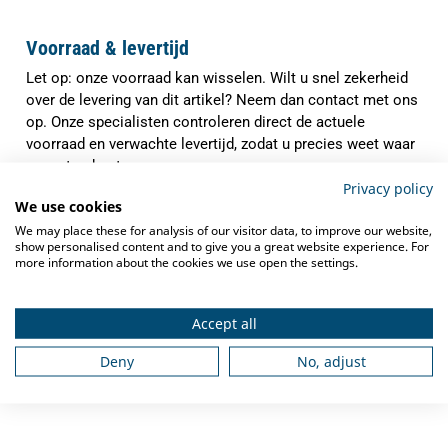
Voorraad & levertijd
Let op: onze voorraad kan wisselen. Wilt u snel zekerheid
over de levering van dit artikel? Neem dan contact met ons
op. Onze specialisten controleren direct de actuele
voorraad en verwachte levertijd, zodat u precies weet waar
u aan toe bent.
Privacy policy
✓
Indien op voorraad binnen
1-3 werkdagen
We use cookies
verzonden
We may place these for analysis of our visitor data, to improve our website,
show personalised content and to give you a great website experience. For
✓
Gratis verzending
vanaf €250,-
more information about the cookies we use open the settings.
✓
Deskundig advies
van grootkeukenspecialisten
Accept all
✓
Ook na aankoop bieden we
service en
ondersteuning
Deny
No, adjust