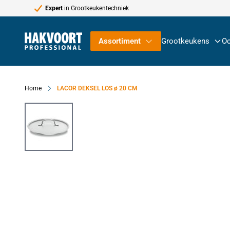
Expert
in Grootkeukentechniek
Ga naar de inhoud
Assortiment
Grootkeukens
Oc
Home
LACOR DEKSEL LOS ø 20 CM