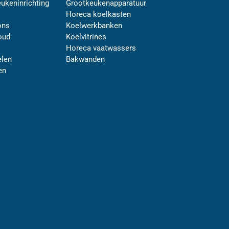
ukeninrichting
Grootkeukenapparatuur
Horeca koelkasten
ons
Koelwerkbanken
oud
Koelvitrines
Horeca vaatwassers
len
Bakwanden
en