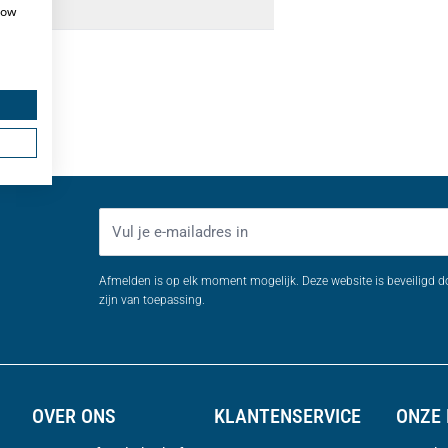
caties
how
E-mailadres
Afmelden is op elk moment mogelijk. Deze website is beveiligd 
zijn van toepassing.
OVER ONS
KLANTENSERVICE
ONZE 