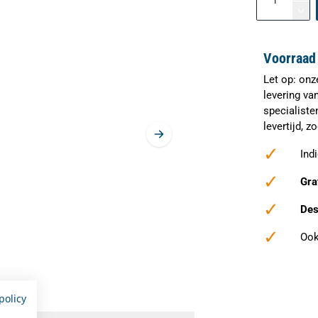
Voorraad 
Let op: onz
levering va
specialiste
levertijd, 
✓
Ind
✓
Gra
✓
Des
✓
Ook
policy