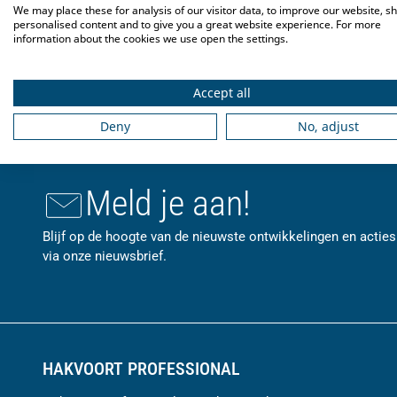
Omschrijving
Specifi
We may place these for analysis of our visitor data, to improve our website, s
personalised content and to give you a great website experience. For more
information about the cookies we use open the settings.
De deksel is uitgevoerd in roestvaststaal.
Accept all
Deny
No, adjust
Meld je aan!
Blijf op de hoogte van de nieuwste ontwikkelingen en acties
via onze nieuwsbrief.
HAKVOORT PROFESSIONAL