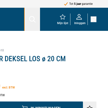
Tot
5 jaar
garantie
Mijn lijst
Inloggen
610
R DEKSEL LOS ø 20 CM
0
excl. BTW
 BTW