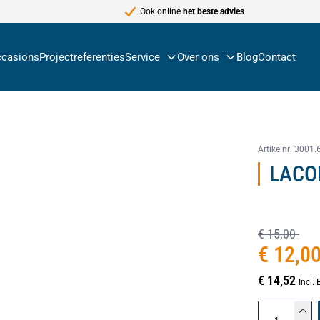
Ook online
het beste advies
casions
Projectreferenties
Service
Over ons
Blog
Contact
Artikelnr:
3001.
LACO
€ 15,00
€ 12,0
€ 14,52
Incl.