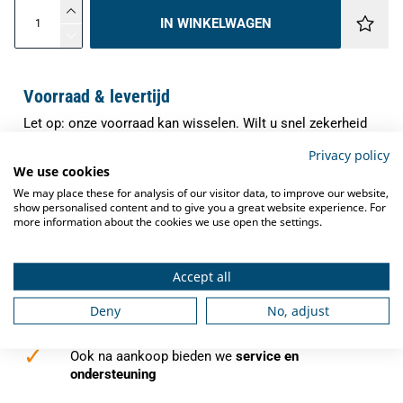
IN WINKELWAGEN
Voorraad & levertijd
Let op: onze voorraad kan wisselen. Wilt u snel zekerheid
over de levering van dit artikel? Neem dan contact met ons
Privacy policy
op. Onze specialisten controleren direct de actuele
We use cookies
voorraad en verwachte levertijd, zodat u precies weet waar
We may place these for analysis of our visitor data, to improve our website,
u aan toe bent.
show personalised content and to give you a great website experience. For
more information about the cookies we use open the settings.
✓
Indien op voorraad binnen
1-3 werkdagen
verzonden
Accept all
✓
Gratis verzending
vanaf €250,-
Deny
No, adjust
✓
Deskundig advies
van grootkeukenspecialisten
✓
Ook na aankoop bieden we
service en
ondersteuning