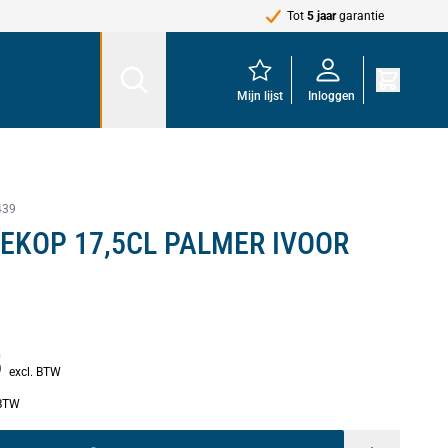
Tot
5 jaar
garantie
Mijn lijst
Inloggen
439
IEKOP 17,5CL PALMER IVOOR
5
excl. BTW
 BTW