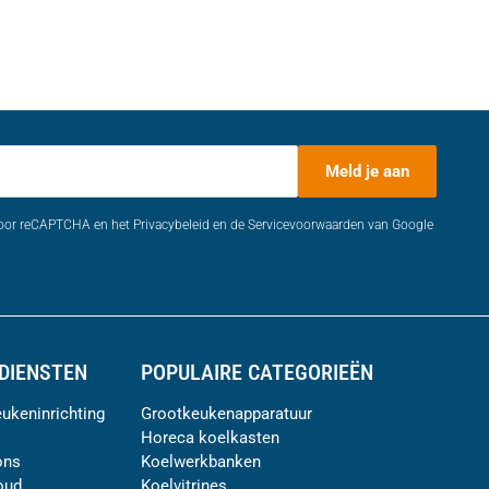
Meld je aan
door reCAPTCHA en het Privacybeleid en de Servicevoorwaarden van Google
DIENSTEN
POPULAIRE CATEGORIEËN
ukeninrichting
Grootkeukenapparatuur
Horeca koelkasten
ons
Koelwerkbanken
oud
Koelvitrines