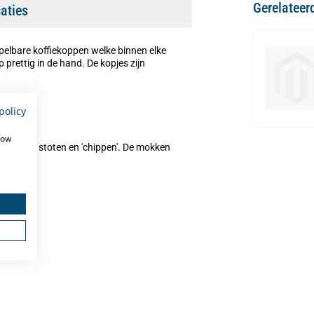
Gerelateer
caties
apelbare koffiekoppen welke binnen elke
 prettig in de hand. De kopjes zijn
policy
how
nd tegen stoten en 'chippen'. De mokken