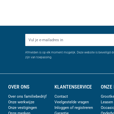
E-mailadres
Afmelden is op elk moment mogelijk. Deze website is beveiligd 
zijn van toepassing.
OVER ONS
KLANTENSERVICE
ONZE 
Over ons familiebedrijf
Contact
Grootke
Onze werkwijze
Veelgestelde vragen
Leasen
Onze vestigingen
Inloggen of registreren
Occasi
Onze merken
Garantie
Onderh