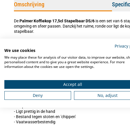
Omschrijving
Specifi
De
Palmer Koffiekop 17,5cl Stapelbaar DS/6
is een set van 6 st
omgeving en sfeer passen. Danzkij het ruime, ronde oor ligt de kop
stapelbaar.
Privacy 
We use cookies
Robuust
We may place these for analysis of our visitor data, to improve our website, s
De koppen zijn gemaakt van hoogwaardig porselein en zijn besta
personalised content and to give you a great website experience. For more
kunnen in de vaatwasser gereinigd worden.
information about the cookies we use open the settings.
Accept all
Kenmerken van deze koffiekop
Deny
No, adjust
- Set van 6 stuks
- Gemaakt van hoogwaardig porselein
- Stapelbaar
- Ligt prettig in de hand
- Bestand tegen stoten en 'chippen'
- Vaatwasserbestendig