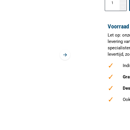
Voorraad 
Let op: onz
levering va
specialiste
levertijd, 
✓
Ind
✓
Gra
✓
Des
✓
Ook