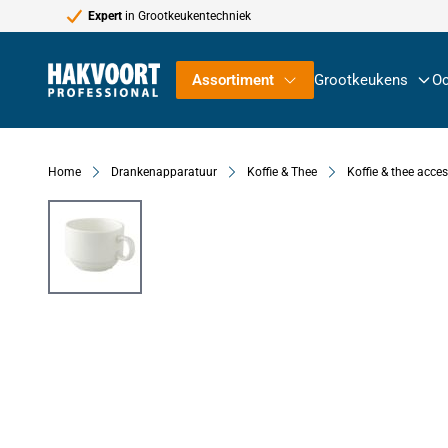
Expert
in Grootkeukentechniek
Ga naar de inhoud
Assortiment
Grootkeukens
Oc
Home
Drankenapparatuur
Koffie & Thee
Koffie & thee acce