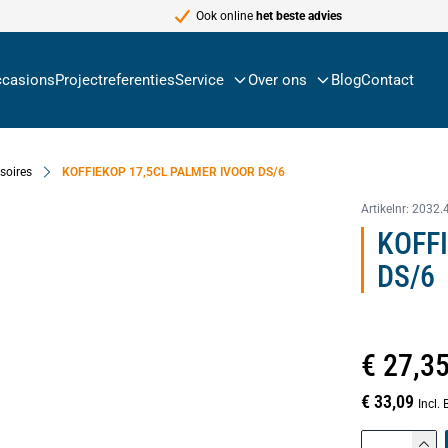
Ook online
het beste advies
casions
Projectreferenties
Service
Over ons
Blog
Contact
ssoires
KOFFIEKOP 17,5CL PALMER IVOOR DS/6
Artikelnr:
2032.
KOFF
DS/6
€ 27,3
€ 33,09
Incl.