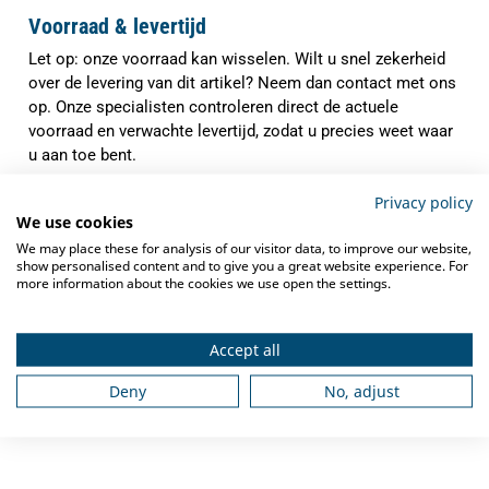
Voorraad & levertijd
Let op: onze voorraad kan wisselen. Wilt u snel zekerheid
over de levering van dit artikel? Neem dan contact met ons
op. Onze specialisten controleren direct de actuele
voorraad en verwachte levertijd, zodat u precies weet waar
u aan toe bent.
✓
Indien op voorraad binnen
1-3 werkdagen
Privacy policy
verzonden
We use cookies
We may place these for analysis of our visitor data, to improve our website,
✓
Gratis verzending
vanaf €250,-
show personalised content and to give you a great website experience. For
more information about the cookies we use open the settings.
✓
Deskundig advies
van grootkeukenspecialisten
✓
Ook na aankoop bieden we
service en
Accept all
ondersteuning
Deny
No, adjust