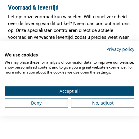
Voorraad & levertijd
Let op: onze voorraad kan wisselen. Wilt u snel zekerheid
over de levering van dit artikel? Neem dan contact met ons
op. Onze specialisten controleren direct de actuele
voorraad en verwachte levertijd, zodat u precies weet waar
u aan toe bent.
Privacy policy
✓
We use cookies
Indien op voorraad binnen
1-3 werkdagen
We may place these for analysis of our visitor data, to improve our website,
verzonden
show personalised content and to give you a great website experience. For
✓
more information about the cookies we use open the settings.
Gratis verzending
vanaf €250,-
✓
Deskundig advies
van grootkeukenspecialisten
Accept all
✓
Ook na aankoop bieden we
service en
Deny
No, adjust
ondersteuning