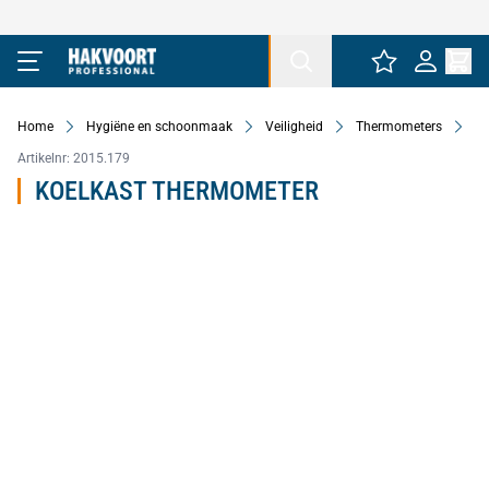
Ga naar de inhoud
Home
Hygiëne en schoonmaak
Veiligheid
Thermometers
K
Artikelnr:
2015.179
KOELKAST THERMOMETER