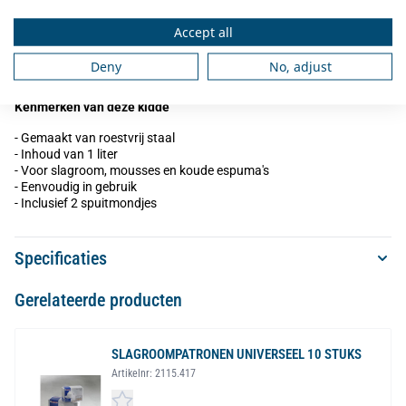
Zoet uw bereidingen bij voorkeur met poedersuiker, vloeibare
zoetstoffen of in warm water opgeloste kristalsuiker. Gewone
Accept all
kristalsuiker kan het ventiel namelijk verstoppen.
Deny
No, adjust
Kenmerken van deze kidde
- Gemaakt van roestvrij staal
- Inhoud van 1 liter
- Voor slagroom, mousses en koude espuma's
- Eenvoudig in gebruik
- Inclusief 2 spuitmondjes
Specificaties
Gerelateerde producten
SLAGROOMPATRONEN UNIVERSEEL 10 STUKS
Artikelnr:
2115.417