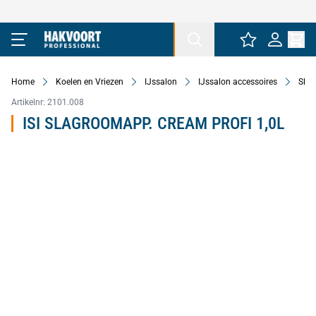
Ga naar de inhoud
Home
Koelen en Vriezen
IJssalon
IJssalon accessoires
Sla
Artikelnr:
2101.008
ISI SLAGROOMAPP. CREAM PROFI 1,0L