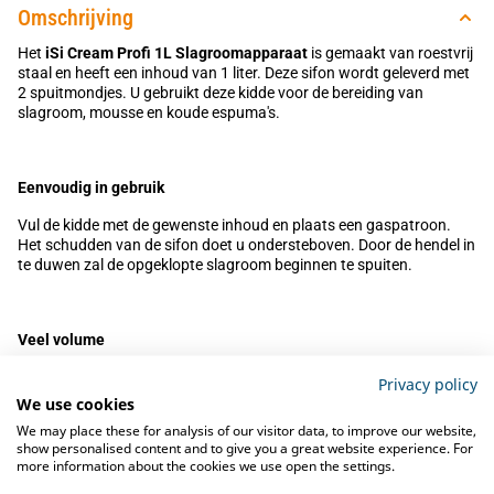
Omschrijving
Het
iSi Cream Profi 1L Slagroomapparaat
is gemaakt van roestvrij
staal en heeft een inhoud van 1 liter. Deze sifon wordt geleverd met
2 spuitmondjes. U gebruikt deze kidde voor de bereiding van
slagroom, mousse en koude espuma's.
Eenvoudig in gebruik
Vul de kidde met de gewenste inhoud en plaats een gaspatroon.
Het schudden van de sifon doet u ondersteboven. Door de hendel in
te duwen zal de opgeklopte slagroom beginnen te spuiten.
Veel volume
Deze sifon geeft veel volume aan zeer luchtige mousses. Na gebruik
Privacy policy
plaatst u hem in de koelkast om hem later nogmaals te gebruiken.
We use cookies
We may place these for analysis of our visitor data, to improve our website,
show personalised content and to give you a great website experience. For
more information about the cookies we use open the settings.
Let op