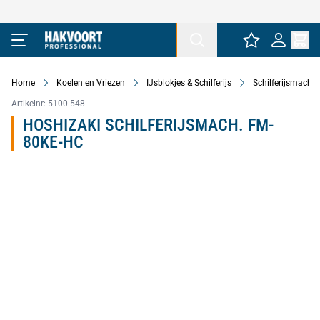
Ga naar de inhoud
Home
Koelen en Vriezen
IJsblokjes & Schilferijs
Schilferijsmachin
Artikelnr:
5100.548
HOSHIZAKI SCHILFERIJSMACH. FM-
80KE-HC