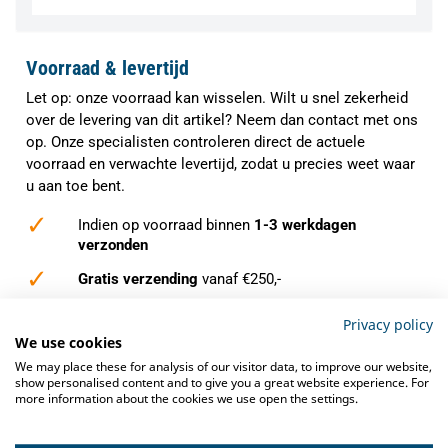
Voorraad & levertijd
Let op: onze voorraad kan wisselen. Wilt u snel zekerheid
over de levering van dit artikel? Neem dan contact met ons
op. Onze specialisten controleren direct de actuele
voorraad en verwachte levertijd, zodat u precies weet waar
u aan toe bent.
✓
Indien op voorraad binnen
1-3 werkdagen
verzonden
✓
Gratis verzending
vanaf €250,-
✓
Deskundig advies
van grootkeukenspecialisten
Privacy policy
We use cookies
✓
Ook na aankoop bieden we
service en
We may place these for analysis of our visitor data, to improve our website,
ondersteuning
show personalised content and to give you a great website experience. For
more information about the cookies we use open the settings.