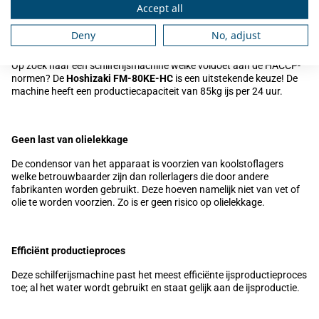
Accept all
Deny
No, adjust
Omschrijving
Op zoek naar een schilferijsmachine welke voldoet aan de HACCP-
normen? De
Hoshizaki FM-80KE-HC
is een uitstekende keuze! De
machine heeft een productiecapaciteit van 85kg ijs per 24 uur.
Geen last van olielekkage
De condensor van het apparaat is voorzien van koolstoflagers
welke betrouwbaarder zijn dan rollerlagers die door andere
fabrikanten worden gebruikt. Deze hoeven namelijk niet van vet of
olie te worden voorzien. Zo is er geen risico op olielekkage.
Efficiënt productieproces
Deze schilferijsmachine past het meest efficiënte ijsproductieproces
toe; al het water wordt gebruikt en staat gelijk aan de ijsproductie.