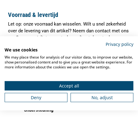
Voorraad & levertijd
Let op: onze voorraad kan wisselen. Wilt u snel zekerheid
over de levering van dit artikel? Neem dan contact met ons
op. Onze specialisten controleren direct de actuele
Privacy policy
voorraad en verwachte levertijd, zodat u precies weet waar
We use cookies
u aan toe bent.
We may place these for analysis of our visitor data, to improve our website,
✓
show personalised content and to give you a great website experience. For
Indien op voorraad binnen
1-3 werkdagen
more information about the cookies we use open the settings.
verzonden
✓
Gratis verzending
vanaf €250,-
Accept all
✓
Deskundig advies
van grootkeukenspecialisten
Deny
No, adjust
✓
Ook na aankoop bieden we
service en
ondersteuning