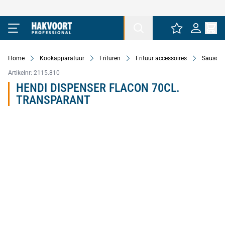
Ga naar de inhoud
Home
Kookapparatuur
Frituren
Frituur accessoires
Sausdis
Artikelnr:
2115.810
HENDI DISPENSER FLACON 70CL.
TRANSPARANT