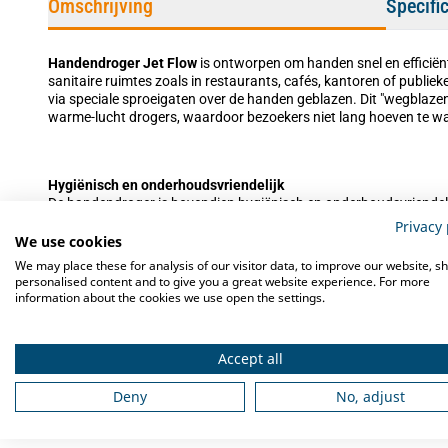
Omschrijving
Specifi
Handendroger Jet Flow
is ontworpen om handen snel en efficiën
sanitaire ruimtes zoals in restaurants, cafés, kantoren of publiek
via speciale sproeigaten over de handen geblazen. Dit "wegblazen" 
warme-lucht drogers, waardoor bezoekers niet lang hoeven te w
Hygiënisch en onderhoudsvriendelijk
De handendroger is bovendien hygiënisch en onderhoudsvriendelijk.
waardoor de lucht die wordt geblazen gefilterd is en er minder ka
Privacy 
Daarnaast kan de droger zowel warme als koude lucht leveren, w
We use cookies
omgevingstemperatuur.
We may place these for analysis of our visitor data, to improve our website, s
personalised content and to give you a great website experience. For more
information about the cookies we use open the settings.
Praktisch en doordacht
De handendroger heeft een praktisch en doordacht ontwerp: hij he
Accept all
robuust materiaal, waardoor hij geschikt is voor intensief gebrui
automatische sensorsysteem is hij contactloos, u hoeft niets aan
Deny
No, adjust
gebruiksgemak.