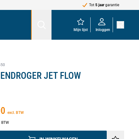
Tot
5 jaar
garantie
Mijn lijst
Inloggen
450
ENDROGER JET FLOW
00
excl. BTW
l. BTW