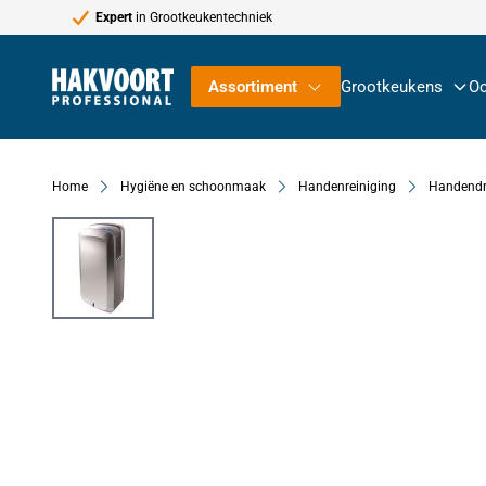
Expert
in Grootkeukentechniek
Ga naar de inhoud
Assortiment
Grootkeukens
Oc
Home
Hygiëne en schoonmaak
Handenreiniging
Handendr