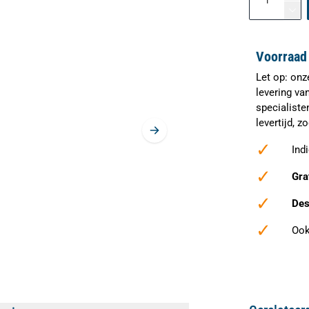
Voorraad 
Let op: onz
levering va
specialiste
levertijd, 
✓
Ind
✓
Gra
✓
Des
✓
Ook