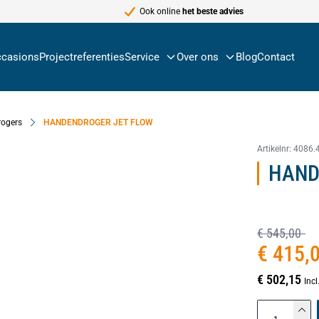
Ook online
het beste advies
casions
Projectreferenties
Service
Over ons
Blog
Contact
ogers
HANDENDROGER JET FLOW
Artikelnr:
4086.
HAND
€ 545,00
€ 415,
€ 502,15
Inc