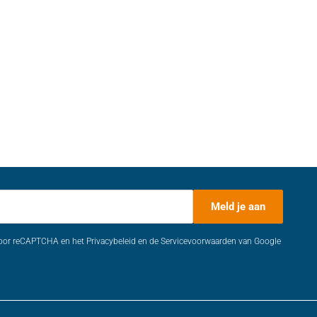
Meld je aan
door reCAPTCHA en het Privacybeleid en de Servicevoorwaarden van Google