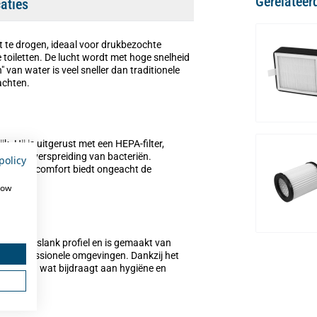
Gerelateer
caties
t te drogen, ideaal voor drukbezochte
e toiletten. De lucht wordt met hoge snelheid
van water is veel sneller dan traditionele
achten.
 Hij is uitgerust met een HEPA-filter,
ns is op verspreiding van bacteriën.
policy
at extra comfort biedt ongeacht de
how
eft een slank profiel en is gemaakt van
k in professionele omgevingen. Dankzij het
 te raken wat bijdraagt aan hygiëne en