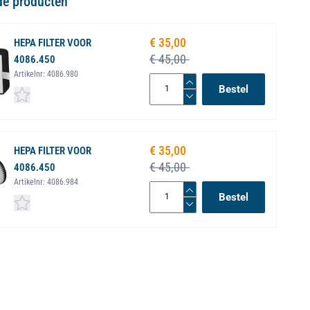
de producten
€ 35,00
Speciale prijs
HEPA FILTER VOOR
€ 45,00
4086.450
Artikelnr:
4086.980
Bestel
€ 35,00
Speciale prijs
HEPA FILTER VOOR
€ 45,00
4086.450
Artikelnr:
4086.984
Bestel