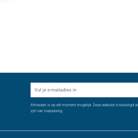
E-mailadres
Afmelden is op elk moment mogelijk. Deze website is beveiligd 
zijn van toepassing.