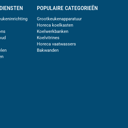
DIENSTEN
POPULAIRE CATEGORIEËN
ukeninrichting
Grootkeukenapparatuur
Horeca koelkasten
ons
Koelwerkbanken
oud
Koelvitrines
Horeca vaatwassers
len
Bakwanden
en