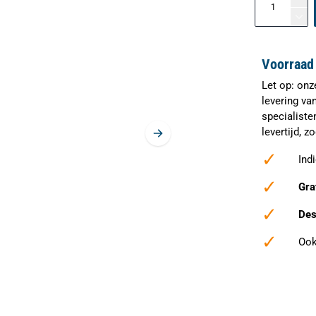
Voorraad 
Let op: onz
levering va
specialiste
levertijd, 
✓
Ind
✓
Gra
✓
Des
✓
Ook