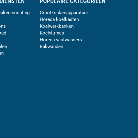
DIENSTEN
POPULAIRE CATEGORIEËN
ukeninrichting
Grootkeukenapparatuur
Horeca koelkasten
ons
Koelwerkbanken
oud
Koelvitrines
Horeca vaatwassers
len
Bakwanden
en