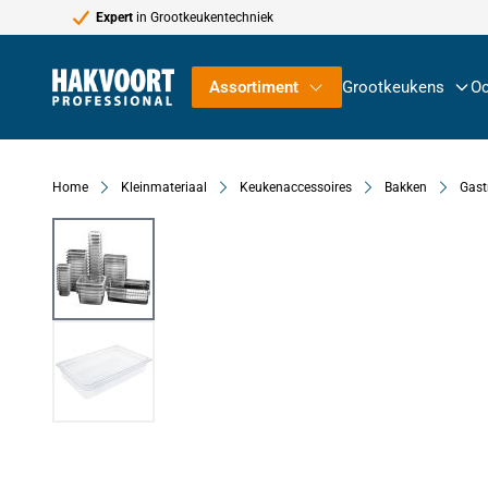
Expert
in Grootkeukentechniek
Ga naar de inhoud
Assortiment
Grootkeukens
Oc
Home
Kleinmateriaal
Keukenaccessoires
Bakken
Gast