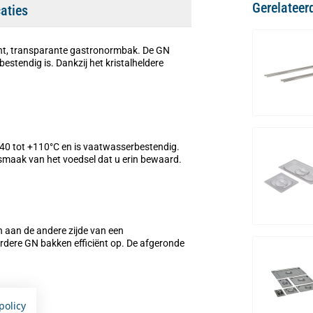
Gerelateer
caties
cht, transparante gastronormbak. De GN
stendig is. Dankzij het kristalheldere
40 tot +110°C en is vaatwasserbestendig.
 smaak van het voedsel dat u erin bewaard.
n aan de andere zijde van een
rdere GN bakken efficiënt op. De afgeronde
policy