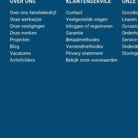
OVER ONS
KLANTENSERVICE
ONZE 
Over ons familiebedrijf
Contact
Grootke
Onze werkwijze
Veelgestelde vragen
Leasen
Onze vestigingen
Inloggen of registreren
Occasi
Onze merken
Garantie
Onderh
Projecten
Betaalmethodes
Service
Blog
Verzendmethodes
Onderde
Vacatures
Privacy statement
Storing
Actiefolders
Bekijk onze voorwaarden