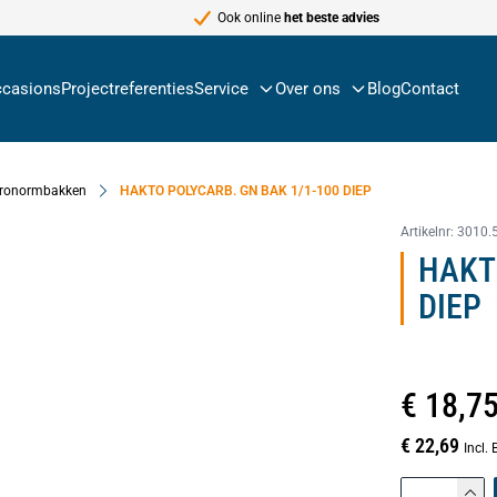
Ook online
het beste advies
casions
Projectreferenties
Service
Over ons
Blog
Contact
ronormbakken
HAKTO POLYCARB. GN BAK 1/1-100 DIEP
Artikelnr:
3010.
HAKT
DIEP
€ 18,7
€ 22,69
Incl.