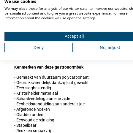
We use cookies
De Hakto polycarbonaat gastronormbakken zijn geschikt voor het
We may place these for analysis of our visitor data, to improve our website, s
meer koelwerkbanken, koelkasten, vriezers en saladieres. Ze zijn 
personalised content and to give you a great website experience. For more
ovens, bainmaries, chafing dishes, etc.
information about the cookies we use open the settings.
Accept all
Accessoires
Maak uw Hakto GN bak compleet met een bijpassend deksel om de
Deny
No, adjust
Kenmerken van deze gastronormbak:
- Gemaakt van duurzaam polycarbonaat
- Gebruiksvriendelijk dankzij licht gewicht
- Zeer slagbestendig
- Kristalhelder materiaal
- Schaalverdeling aan ene zijde
- Eenheidsaanduiding aan andere zijde
- Afgeronde hoeken
- Gladde randen
- Eenvoudige reiniging
- Stapelbaar
- Reuk- en smaakvrij