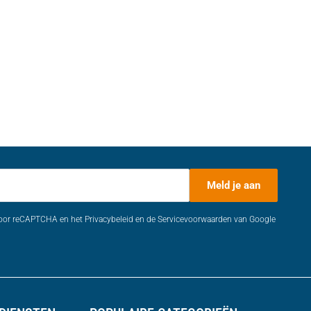
Meld je aan
door reCAPTCHA en het Privacybeleid en de Servicevoorwaarden van Google