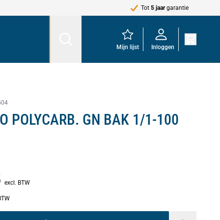
Tot
5 jaar
garantie
Mijn lijst
Inloggen
504
O POLYCARB. GN BAK 1/1-100
5
excl. BTW
 BTW