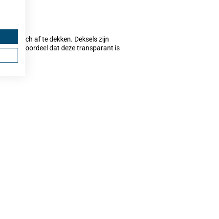
giënisch af te dekken. Deksels zijn
eft als voordeel dat deze transparant is