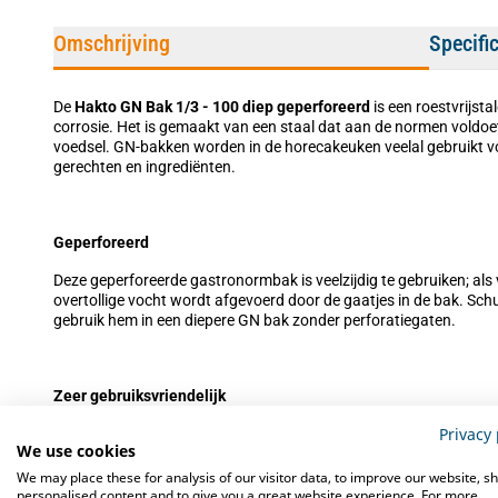
Omschrijving
Specifi
De
Hakto GN Bak 1/3 - 100 diep geperforeerd
is een roestvrijst
corrosie. Het is gemaakt van een staal dat aan de normen voldoe
voedsel. GN-bakken worden in de horecakeuken veelal gebruikt v
gerechten en ingrediënten.
Geperforeerd
Deze geperforeerde gastronormbak is veelzijdig te gebruiken; als 
overtollige vocht wordt afgevoerd door de gaatjes in de bak. Sch
gebruik hem in een diepere GN bak zonder perforatiegaten.
Zeer gebruiksvriendelijk
Privacy 
De bak is met zorgvuldige aandacht ontworpen en afgewerkt. De
We use cookies
deze hoogwaardige container maken het reinigen van de bak een
in roestvast staal 18/8.
We may place these for analysis of our visitor data, to improve our website, s
personalised content and to give you a great website experience. For more