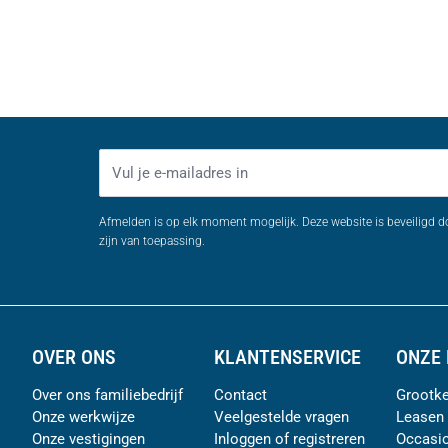
E-mailadres
Afmelden is op elk moment mogelijk. Deze website is beveiligd 
zijn van toepassing.
OVER ONS
KLANTENSERVICE
ONZE 
Over ons familiebedrijf
Contact
Grootke
Onze werkwijze
Veelgestelde vragen
Leasen
Onze vestigingen
Inloggen of registreren
Occasi