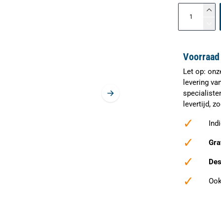
Voorraad 
Let op: onz
levering va
specialiste
levertijd, 
✓
Ind
✓
Gra
✓
Des
✓
Ook