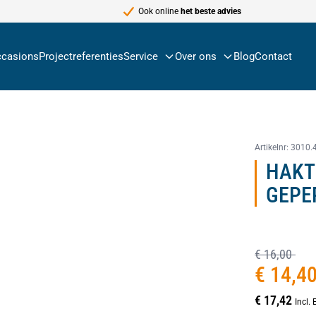
Ook online
het beste advies
casions
Projectreferenties
Service
Over ons
Blog
Contact
Artikelnr:
3010.
HAKT
GEPE
€ 16,00
€ 14,4
€ 17,42
Incl.