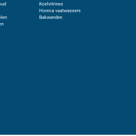
oud
Koelvitrines
Horeca vaatwassers
len
Bakwanden
en