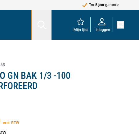
Tot
5 jaar
garantie
Mijn lijst
Inloggen
465
O GN BAK 1/3 -100
RFOREERD
0
excl. BTW
 BTW