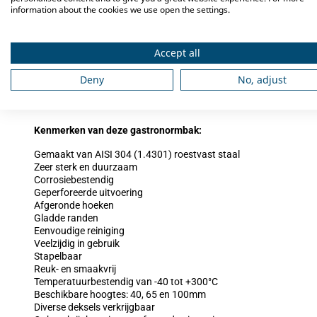
information about the cookies we use open the settings.
Accessoires
Accept all
Maak uw gastronormbak compleet met een deksel om de inhoud hy
verkrijgbaar in rvs of polycarbonaat. Een polycarbonaat deksel he
Deny
No, adjust
waardoor u de inhoud in de bak kunt zien.
Kenmerken van deze gastronormbak:
Gemaakt van AISI 304 (1.4301) roestvast staal
Zeer sterk en duurzaam
Corrosiebestendig
Geperforeerde uitvoering
Afgeronde hoeken
Gladde randen
Eenvoudige reiniging
Veelzijdig in gebruik
Stapelbaar
Reuk- en smaakvrij
Temperatuurbestendig van -40 tot +300°C
Beschikbare hoogtes: 40, 65 en 100mm
Diverse deksels verkrijgbaar