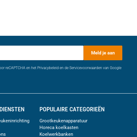
Meld je aan
door reCAPTCHA en het Privacybeleid en de Servicevoorwaarden van Google
DIENSTEN
POPULAIRE CATEGORIEËN
ukeninrichting
Grootkeukenapparatuur
Horeca koelkasten
ons
Koelwerkbanken