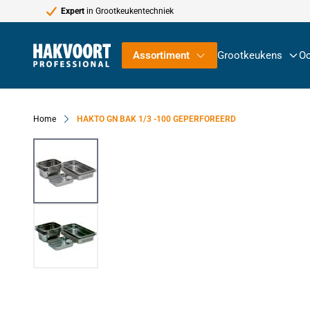
Expert
in Grootkeukentechniek
Ga naar de inhoud
Assortiment
Grootkeukens
Oc
Home
HAKTO GN BAK 1/3 -100 GEPERFOREERD