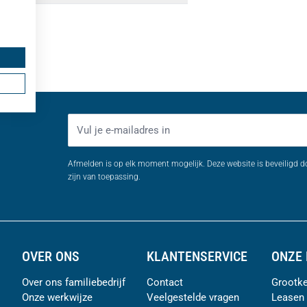
E-mailadres
Afmelden is op elk moment mogelijk. Deze website is beveiligd 
zijn van toepassing.
OVER ONS
KLANTENSERVICE
ONZE 
Over ons familiebedrijf
Contact
Grootke
Onze werkwijze
Veelgestelde vragen
Leasen