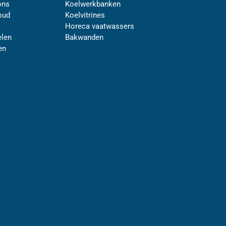
ons
Koelwerkbanken
oud
Koelvitrines
Horeca vaatwassers
len
Bakwanden
en