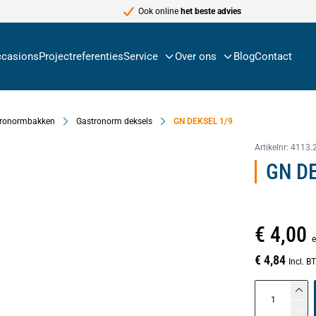
Ook online
het beste advies
casions
Projectreferenties
Service
Over ons
Blog
Contact
ronormbakken
Gastronorm deksels
GN DEKSEL 1/9
Artikelnr:
4113.
GN D
€ 4,00
€ 4,84
Incl. 