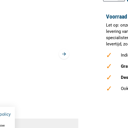
Voorraad 
Let op: onz
levering va
specialiste
levertijd, 
✓
Ind
✓
Gra
✓
Des
✓
Ook
policy
caties
how