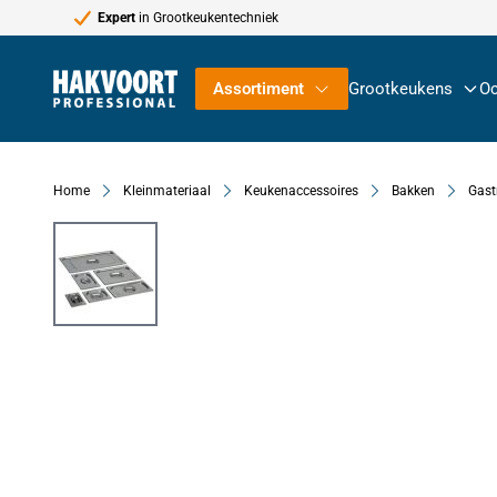
Expert
in Grootkeukentechniek
Ga naar de inhoud
Assortiment
Grootkeukens
Oc
Home
Kleinmateriaal
Keukenaccessoires
Bakken
Gast