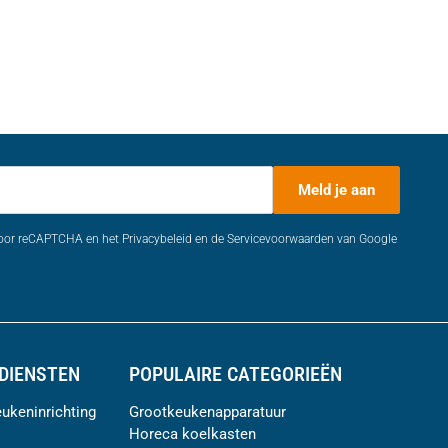
Meld je aan
door reCAPTCHA en het Privacybeleid en de Servicevoorwaarden van Google
DIENSTEN
POPULAIRE CATEGORIEËN
ukeninrichting
Grootkeukenapparatuur
Horeca koelkasten