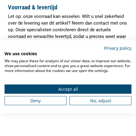
Voorraad & levertijd
Let op: onze voorraad kan wisselen. Wilt u snel zekerheid
over de levering van dit artikel? Neem dan contact met ons
op. Onze specialisten controleren direct de actuele
voorraad en verwachte levertijd, zodat u precies weet waar
u aan toe bent.
Privacy policy
✓
We use cookies
Indien op voorraad binnen
1-3 werkdagen
We may place these for analysis of our visitor data, to improve our website,
verzonden
show personalised content and to give you a great website experience. For
✓
more information about the cookies we use open the settings.
Gratis verzending
vanaf €250,-
✓
Deskundig advies
van grootkeukenspecialisten
Accept all
✓
Ook na aankoop bieden we
service en
Deny
No, adjust
ondersteuning