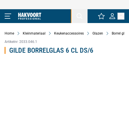
Ga naar de inhoud
Home
Kleinmateriaal
Keukenaccessoires
Glazen
Borrel glaz
Artikelnr:
2033.046.1
GILDE BORRELGLAS 6 CL DS/6