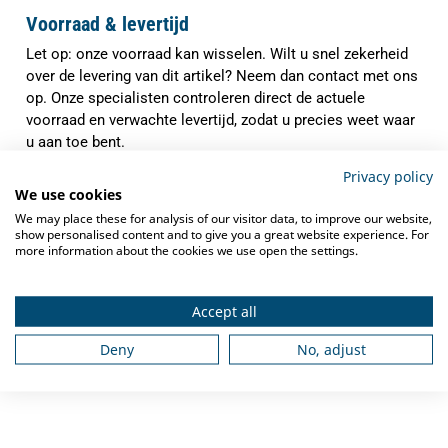
Voorraad & levertijd
Let op: onze voorraad kan wisselen. Wilt u snel zekerheid
over de levering van dit artikel? Neem dan contact met ons
op. Onze specialisten controleren direct de actuele
voorraad en verwachte levertijd, zodat u precies weet waar
u aan toe bent.
✓
Privacy policy
Indien op voorraad binnen
1-3 werkdagen
We use cookies
verzonden
We may place these for analysis of our visitor data, to improve our website,
✓
show personalised content and to give you a great website experience. For
Gratis verzending
vanaf €250,-
more information about the cookies we use open the settings.
✓
Deskundig advies
van grootkeukenspecialisten
✓
Accept all
Ook na aankoop bieden we
service en
ondersteuning
Deny
No, adjust