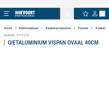
Ga naar de inhoud
Home
Kleinmateriaal
Keukenaccessoires
Pannen
Koekenpa
Artikelnr:
2115.275
GIETALUMINIUM VISPAN OVAAL 40CM