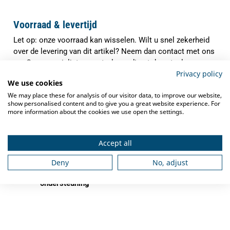
Voorraad & levertijd
Let op: onze voorraad kan wisselen. Wilt u snel zekerheid
over de levering van dit artikel? Neem dan contact met ons
op. Onze specialisten controleren direct de actuele
Privacy policy
voorraad en verwachte levertijd, zodat u precies weet waar
We use cookies
u aan toe bent.
We may place these for analysis of our visitor data, to improve our website,
✓
show personalised content and to give you a great website experience. For
Indien op voorraad binnen
1-3 werkdagen
more information about the cookies we use open the settings.
verzonden
✓
Gratis verzending
vanaf €250,-
Accept all
✓
Deskundig advies
van grootkeukenspecialisten
Deny
No, adjust
✓
Ook na aankoop bieden we
service en
ondersteuning