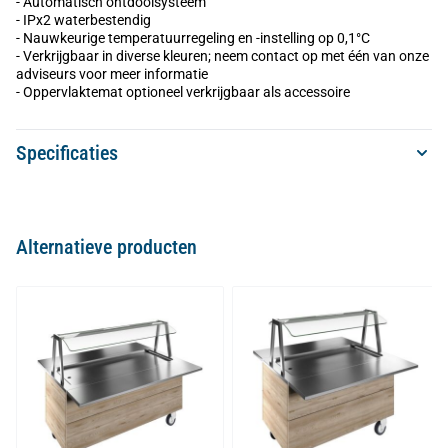
- Automatisch ontdooisysteem
- IPx2 waterbestendig
- Nauwkeurige temperatuurregeling en -instelling op 0,1°C
- Verkrijgbaar in diverse kleuren; neem contact op met één van onze
adviseurs voor meer informatie
- Oppervlaktemat optioneel verkrijgbaar als accessoire
Specificaties
Alternatieve producten
Navigating through the elements of the carousel is possible using
Press to skip carousel