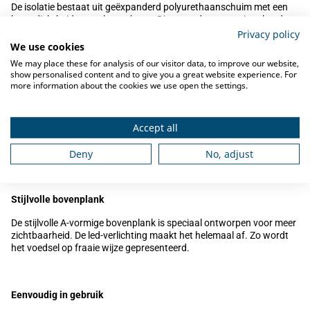
De isolatie bestaat uit geëxpanderd polyurethaanschuim met een
hoge dichtheid en cyclopenthaan. Dit garandeert een uitstekende
isolatie welke energieverspreiding vermindert. De bodem is voorzien
Privacy policy
van koperen buizen om voor een goede koeling te zorgen. Bij dit
We use cookies
systeem raakt de lucht het koude oppervlak en wordt het gekoeld.
We may place these for analysis of our visitor data, to improve our website,
show personalised content and to give you a great website experience. For
more information about the cookies we use open the settings.
Neerklapbare dienbladslider
Accept all
De dienbladslider bestaat uit roestvrijstaal en kan neergeklapt kan
worden. Dat maakt de doorgang van de units door deuropeningen
een stuk eenvoudiger.
Deny
No, adjust
Stijlvolle bovenplank
De stijlvolle A-vormige bovenplank is speciaal ontworpen voor meer
zichtbaarheid. De led-verlichting maakt het helemaal af. Zo wordt
het voedsel op fraaie wijze gepresenteerd.
Eenvoudig in gebruik