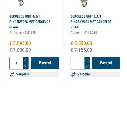
GEKOELDE UNIT 4x1/1
GEKOELDE UNIT 3x1/1
F14C4KW02S MET GEKOELDE
F14C3KW02S MET GEKOELDE
PLAAT
PLAAT
Artikelnr:
4158.240
Artikelnr:
4158.238
Speciale prijs
€ 5.895,00
Speciale prijs
€ 5.350,00
€ 7.880,00
€ 7.155,00
Bestel
Bestel
Vergelijk
Vergelijk