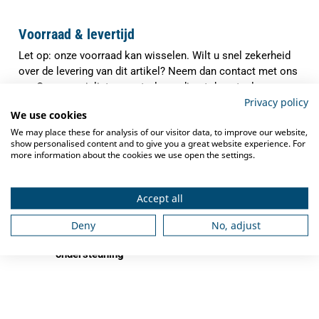
Voorraad & levertijd
Let op: onze voorraad kan wisselen. Wilt u snel zekerheid
over de levering van dit artikel? Neem dan contact met ons
op. Onze specialisten controleren direct de actuele
Privacy policy
voorraad en verwachte levertijd, zodat u precies weet waar
We use cookies
u aan toe bent.
We may place these for analysis of our visitor data, to improve our website,
✓
show personalised content and to give you a great website experience. For
Indien op voorraad binnen
1-3 werkdagen
more information about the cookies we use open the settings.
verzonden
✓
Gratis verzending
vanaf €250,-
Accept all
✓
Deskundig advies
van grootkeukenspecialisten
Deny
No, adjust
✓
Ook na aankoop bieden we
service en
ondersteuning