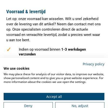
Voorraad & levertijd
Let op: onze voorraad kan wisselen. Wilt u snel zekerheid
over de levering van dit artikel? Neem dan contact met ons
op. Onze specialisten controleren direct de actuele
voorraad en verwachte levertijd, zodat u precies weet waar
u aan toe bent.
✓
Indien op voorraad binnen
1-3 werkdagen
verzonden
✓
Gratis verzending
vanaf €250,-
Privacy policy
We use cookies
✓
Deskundig advies
van grootkeukenspecialisten
We may place these for analysis of our visitor data, to improve our website,
show personalised content and to give you a great website experience. For
✓
Ook na aankoop bieden we
service en
more information about the cookies we use open the settings.
ondersteuning
Accept all
Deny
No, adjust