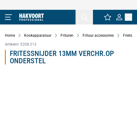
Ga naar de inhoud
Home
Kookapparatuur
Frituren
Frituur accessoires
Frietsnij
Artikelnr:
E208.213
FRITESSNIJDER 13MM VERCHR.OP
ONDERSTEL